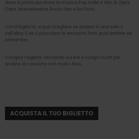
dove si potrà ascoltare la musica Pop, Indie e Hits di Ojete
Calor, Mueveloreina, Rocío Saiz e Roi Porio.
Con il biglietto, si può scegliere se andare in una sala o
nell'altra. E se ti piacciono le emozioni forti, puoi andare ad
entrambe.
Compra i biglietti cliccando sul link e scegli l’
outfit
per
andare al concerto con molto Flow.
ACQUISTA IL TUO BIGLIETTO