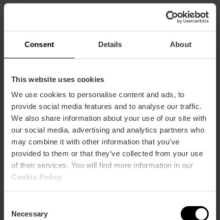
25
Consent
Details
About
Discoteca Spook, Carr. del Río, Valencia, España
This website uses cookies
We use cookies to personalise content and ads, to
provide social media features and to analyse our traffic.
We also share information about your use of our site with
our social media, advertising and analytics partners who
may combine it with other information that you’ve
provided to them or that they’ve collected from your use
of their services. You will find more information in our
Cookie Policy
.
ose
ebar
p
Consent
Guarda la mappa
r
Necessary
Selection