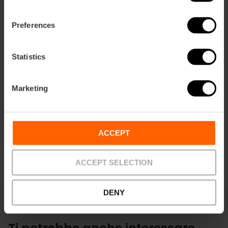
ation
Preferences
Statistics
Indicazioni
Marketing
ACCEPT
ACCEPT SELECTION
DENY