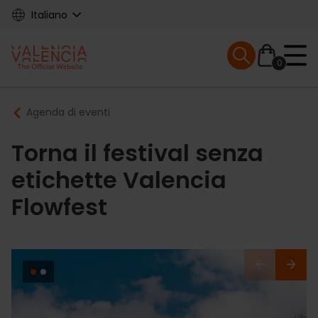
Skip
Italiano
to
main
Mobile menu ex
content
0
Main
Breadcrumb
Agenda di eventi
navigation
Torna il festival senza
etichette Valencia
Flowfest