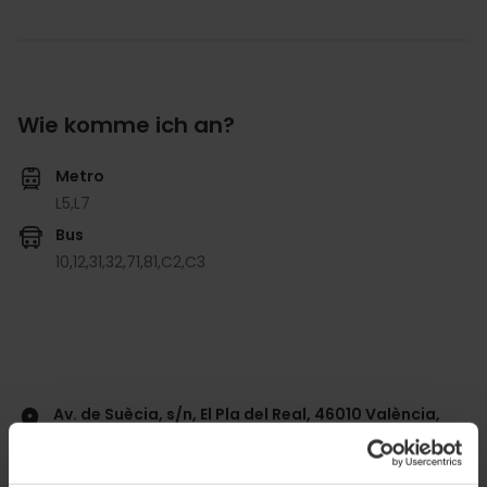
Wie komme ich an?
Metro
L5,
L7
Bus
10,
12,
31,
32,
71,
81,
C2,
C3
Av. de Suècia, s/n, El Pla del Real, 46010 València,
España