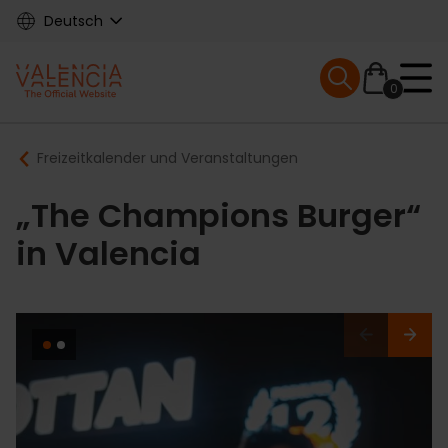
Skip
Deutsch
to
main
Mobile menu ex
content
0
Main
Breadcrumb
Freizeitkalender und Veranstaltungen
navigation
„The Champions Burger“
in Valencia