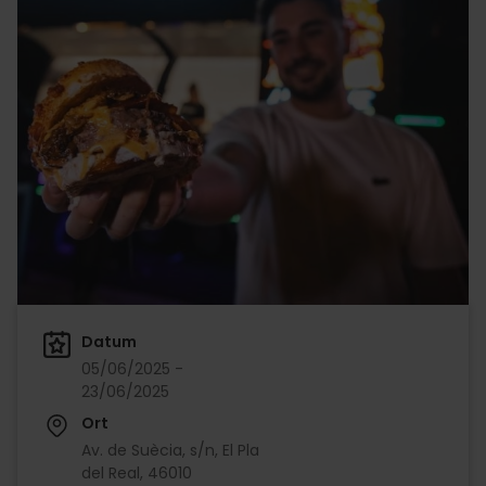
Datum
05/06/2025 -
23/06/2025
Ort
Av. de Suècia, s/n, El Pla
del Real, 46010