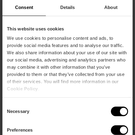
Consent
Details
About
This website uses cookies
We use cookies to personalise content and ads, to
provide social media features and to analyse our traffic.
ose
ebar
We also share information about your use of our site with
p
our social media, advertising and analytics partners who
Ansichts Karte
may combine it with other information that you’ve
r
ation
provided to them or that they’ve collected from your use
of their services. You will find more information in our
Cookie Policy
.
Consent
Necessary
Selection
Richtungen
Preferences