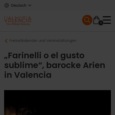
Skip
Deutsch
to
main
Mobile menu ex
content
0
Main
Breadcrumb
Freizeitkalender und Veranstaltungen
navigation
„Farinelli o el gusto
sublime“, barocke Arien
in Valencia