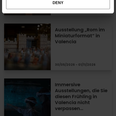
DENY
28/04/2026 - 31/10/2026
Ausstellung „Rom im
Miniaturformat“ in
Valencia
30/05/2026 - 01/11/2026
Immersive
Ausstellungen, die Sie
diesen Frühling in
Valencia nicht
verpassen…