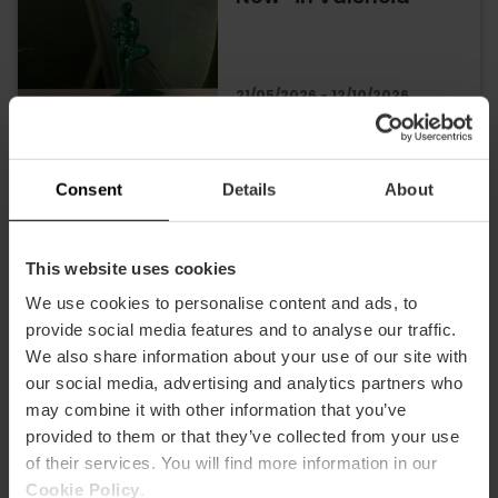
21/05/2026 - 12/10/2026
Ausstellung «Ich
Consent
Details
About
nenne dich Körper» in
Valencia
This website uses cookies
We use cookies to personalise content and ads, to
provide social media features and to analyse our traffic.
21/07/2026 - 25/10/2026
We also share information about your use of our site with
our social media, advertising and analytics partners who
may combine it with other information that you’ve
Ausstellung über die
provided to them or that they’ve collected from your use
Entwicklungen des
of their services. You will find more information in our
Heiligen Kelches in
Valencia
Cookie Policy
.