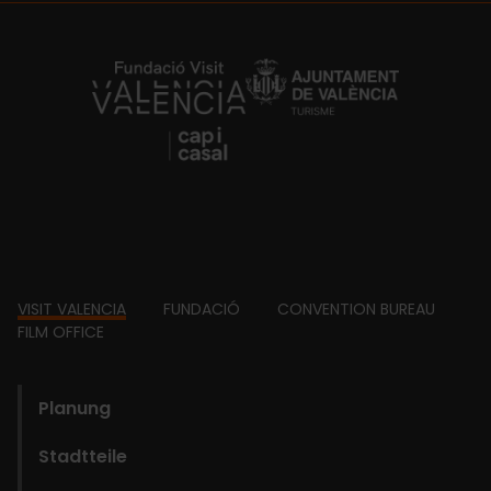
https://fundacion.visitvalencia.com/
Footer
VISIT VALENCIA
FUNDACIÓ
CONVENTION BUREAU
FILM OFFICE
domains
Planung
Stadtteile