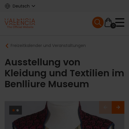
Skip
Deutsch
to
main
Mobile menu ex
content
0
Main
Breadcrumb
Freizeitkalender und Veranstaltungen
navigation
Ausstellung von
Kleidung und Textilien im
Benlliure Museum