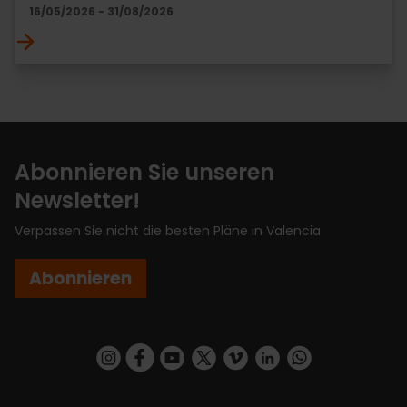
16/05/2026 - 31/08/2026
Abonnieren Sie unseren
Newsletter!
Verpassen Sie nicht die besten Pläne in Valencia
Abonnieren
https://www.instagram.com/visit_valencia/
https://www.facebook.com/VisitValenciaSp
https://www.youtube.com/user/Turisva
https://twitter.com/_VivaValencia
https://vimeo.com/visitvalen
https://www.linkedin.com/company/turismo-valencia/
https://api.whatsapp.com/send/?