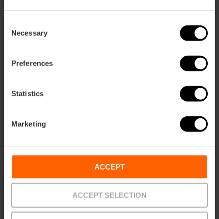
Consent
26/06/2026 - 29/10/2026
Necessary
Selection
Preferences
Entdecke den Heilige
Gral von Valencia in
einer einzigartigen
Statistics
Ausstellung im…
Marketing
30/10/2025 - 29/10/2026
ACCEPT
Die Ausstellung von
Anselm Kiefer kommt
nach Valencia
ACCEPT SELECTION