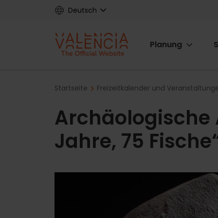
Skip
Deutsch
to
main
Main
content
Planung
S
navigat
Breadcrumb
Startseite
Freizeitkalender und Veranstaltung
Archäologische 
Jahre, 75 Fische