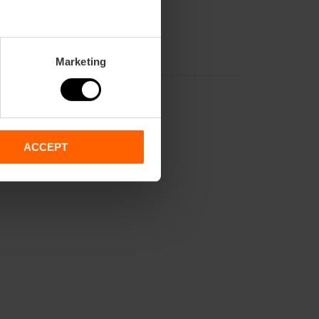
Marketing
ACCEPT
2,
70,
71,