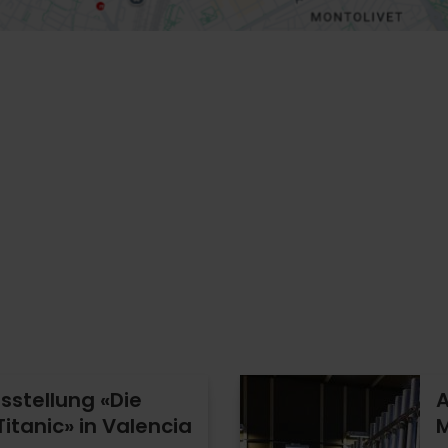
sstellung «Die
A
itanic» in Valencia
M