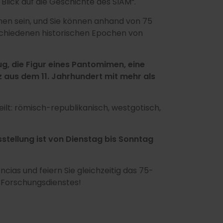
n Blick auf die Geschichte des SIAM“.
hen sein, und Sie können anhand von 75
schiedenen historischen Epochen von
g, die Figur eines Pantomimen, eine
tz aus dem 11. Jahrhundert mit mehr als
eilt: römisch-republikanisch, westgotisch,
sstellung ist von Dienstag bis Sonntag
ias und feiern Sie gleichzeitig das 75-
n Forschungsdienstes!