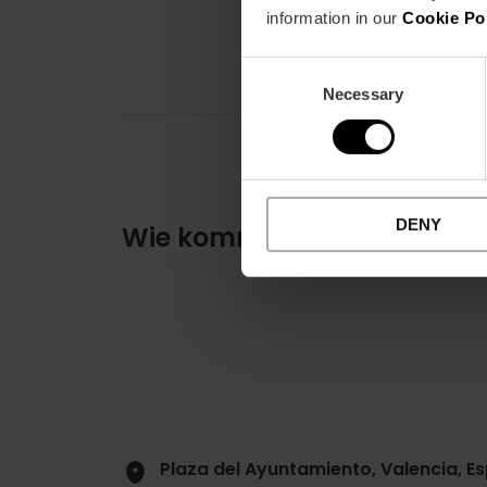
information in our
Cookie Po
Consent
Necessary
Selection
DENY
Wie komme ich an?
Plaza del Ayuntamiento, Valencia, E