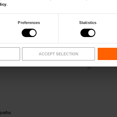
licy
.
Preferences
Statistics
ACCEPT SELECTION
Metro
Bus
L3,
L5,
L9
4,
6,
10,
11,
16,
26,
31,
3
81
spaña