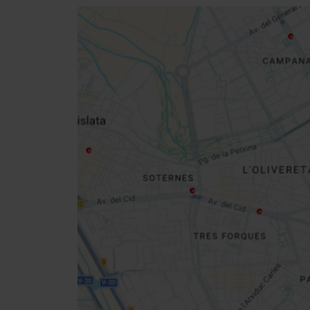
Close
sidebar
map
Get
your
location
Richtungen