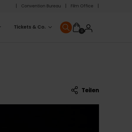
Pre
Convention Bureau
Film Office
header
User
Tickets & Co.
0
menu
User menu
accoun
menu
Teilen