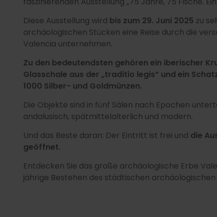
faszinierenden Ausstellung „75 Jahre, 75 Fische. Ei
Diese Ausstellung wird
bis zum 29. Juni 2025
zu se
archäologischen Stücken eine Reise durch die ver
Valencia unternehmen.
Zu den bedeutendsten gehören ein iberischer Kru
Glasschale aus der „traditio legis“ und ein Scha
1000 Silber- und Goldmünzen.
Die Objekte sind in fünf Sälen nach Epochen untert
andalusisch, spätmittelalterlich und modern.
Und das Beste daran: Der Eintritt ist frei und
die Au
geöffnet.
Entdecken Sie das große archäologische Erbe Valenc
jährige Bestehen des städtischen archäologische