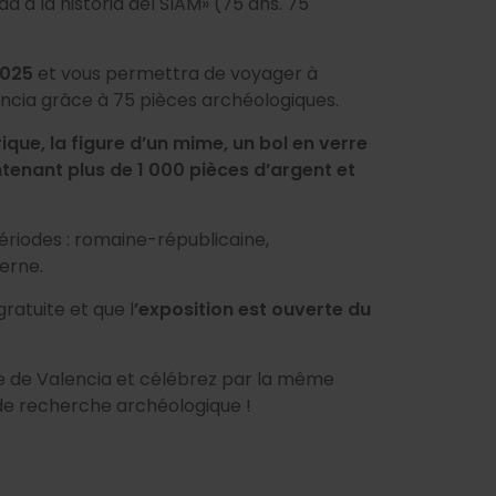
a a la història del SIAM» (75 ans. 75
 2025
et vous permettra de voyager à
lencia grâce à 75 pièces archéologiques.
ique, la figure d’un mime, un bol en verre
ontenant plus de 1 000 pièces d’argent et
périodes : romaine-républicaine,
derne.
gratuite et que l
’exposition est ouverte du
e de Valencia et célébrez par la même
 de recherche archéologique !