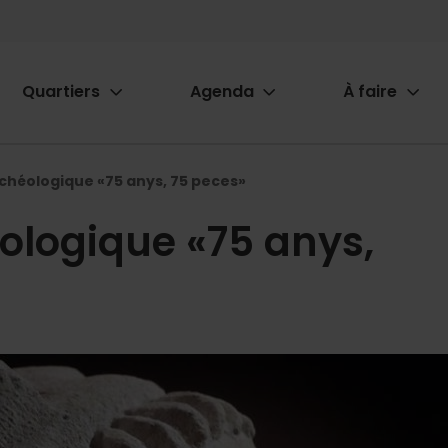
Quartiers
Agenda
À faire
ion
rchéologique «75 anys, 75 peces»
ologique «75 anys,