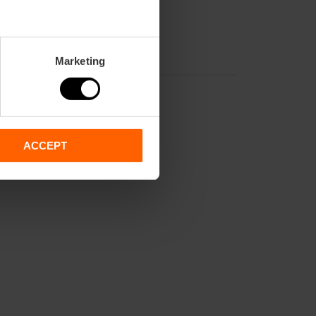
Marketing
ACCEPT
2,
70,
71,