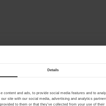
Date
20/01/2025 - 27/06/2025
Details
Horaire
Du mardi au samedi de 10h00 à 14h00 et de 15
Dimanches et jours fériés de 10h00 à 14h00.
e content and ads, to provide social media features and to analy
Tickets
 our site with our social media, advertising and analytics partn
Gratuit.
 provided to them or that they’ve collected from your use of their