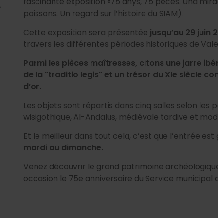
fascinante exposition «75 anys, 75 peces. Una mirad
e
poissons. Un regard sur l’histoire du SIAM).
Cette exposition sera présentée
jusqu’au 29 juin
travers les différentes périodes historiques de Va
Parmi les pièces maîtresses, citons une jarre ibér
de la "traditio legis" et un trésor du XIe siècle c
d’or.
Les objets sont répartis dans cinq salles selon les 
wisigothique, Al-Andalus, médiévale tardive et mo
Et le meilleur dans tout cela, c’est que l’entrée est 
mardi au dimanche.
Venez découvrir le grand patrimoine archéologiqu
occasion le 75e anniversaire du Service municipal