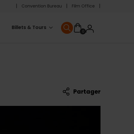
Pre
Convention Bureau
Film Office
header
User
Billets & Tours
0
menu
User menu
accoun
menu
Partager