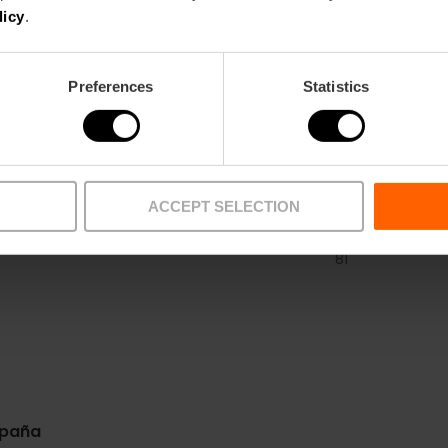
licy
.
Preferences
Statistics
ACCEPT SELECTION
Metro
Bus
L3,
L5,
L9
4,
6,
10,
11,
16,
26,
31,
3
81
spaña