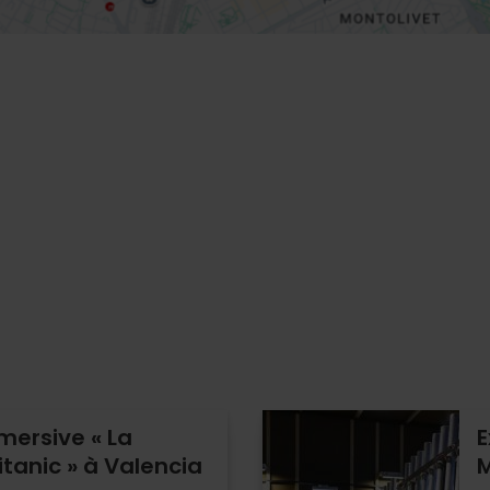
mersive « La
E
tanic » à Valencia
M