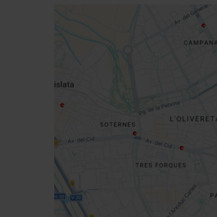
Close
sidebar
map
Get
your
location
Directions