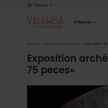
Skip
Français
to
main
Main
content
Préparer
navigat
Breadcrumb
Accueil
Agenda Évenements
Exposition a
Exposition arché
75 peces»