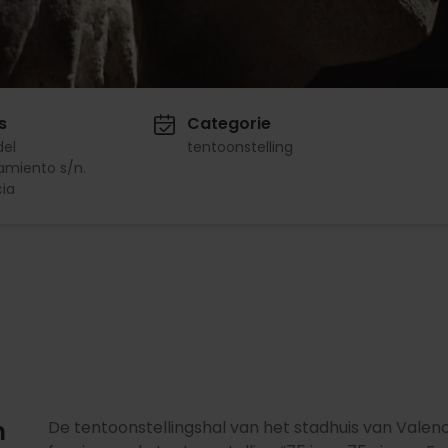
s
Categorie
del
tentoonstelling
amiento s/n.
ia
n
De tentoonstellingshal van het stadhuis van Valen