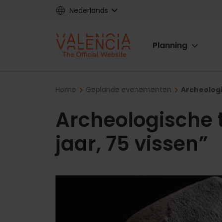
Skip
Nederlands
to
main
Main
content
Planning
navigat
Breadcrumb
Home
Geplande evenementen
Archeologi
Archeologische t
jaar, 75 vissen”