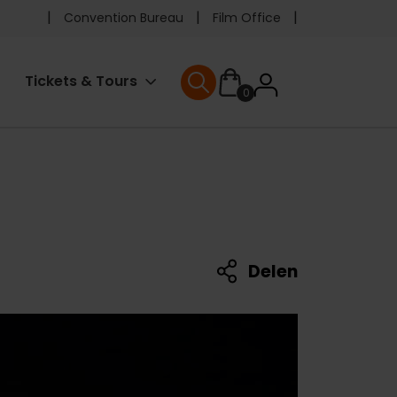
Pre
Convention Bureau
Film Office
header
User
Tickets & Tours
0
menu
User menu
accoun
menu
Delen