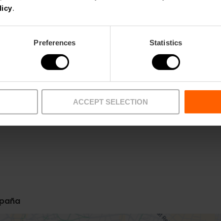
licy
.
Preferences
Statistics
Metro
Bus
ACCEPT SELECTION
L3,
L5,
L9
4,
6,
10,
11,
16,
26,
31,
3
81
spaña