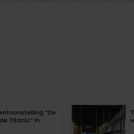
entoonstelling “De
T
e Titanic” in
w