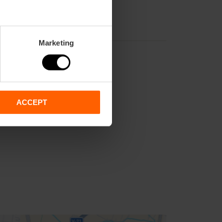
Marketing
ACCEPT
2,
70,
71,