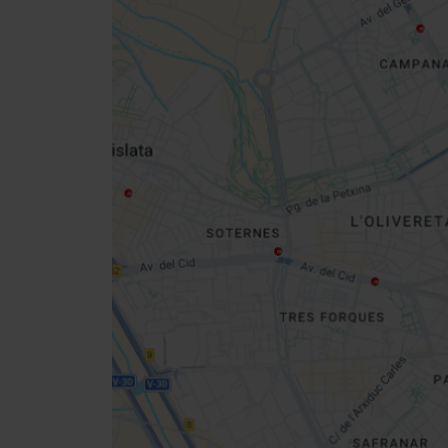
Close
sidebar
map
Get
your
location
Routebeschrijving