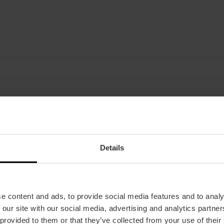
Datum
20/01/2025 - 27/06/2025
Rooster
Details
Dinsdag t/m zaterdag van 10:00 tot 14:00 uur en
Zon- en feestdagen van 10:00 tot 14:00 uur.
Tickets
e content and ads, to provide social media features and to analy
Gratis.
 our site with our social media, advertising and analytics partn
 provided to them or that they’ve collected from your use of their