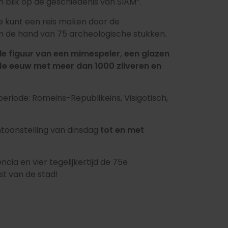
en blik op de geschiedenis van SIAM”.
e kunt een reis maken door de
an de hand van 75 archeologische stukken.
de figuur van een mimespeler, een glazen
e 11e eeuw met meer dan 1000 zilveren en
periode: Romeins-Republikeins, Visigotisch,
ntoonstelling van dinsdag
tot en met
ia en vier tegelijkertijd de 75e
st van de stad!