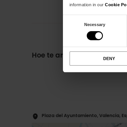
information in our
Cookie Po
Consent
Necessary
Selection
Hoe te arriveren
DENY
Plaza del Ayuntamiento, Valencia, E