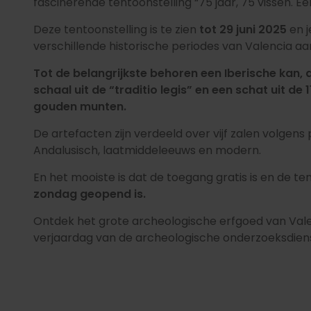
fascinerende tentoonstelling “75 jaar, 75 vissen. E
Deze tentoonstelling is te zien
tot 29 juni 2025
en j
verschillende historische periodes van Valencia a
Tot de belangrijkste behoren een Iberische kan, 
schaal uit de “traditio legis” en een schat uit d
gouden munten.
De artefacten zijn verdeeld over vijf zalen volgens 
Andalusisch, laatmiddeleeuws en modern.
En het mooiste is dat de toegang gratis is en de te
zondag geopend is.
Ontdek het grote archeologische erfgoed van Valenc
verjaardag van de archeologische onderzoeksdien