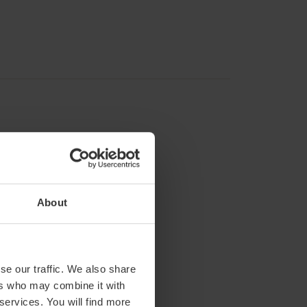
About
 van 15:00 tot 19:00 uur.
se our traffic. We also share
ers who may combine it with
 services. You will find more