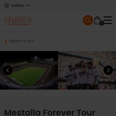
Skip
Italiano
to
main
Mobile menu ex
content
0
Main
Breadcrumb
Biglietti e tour
navigation
Previous element
Next elem
Mestalla Forever Tour