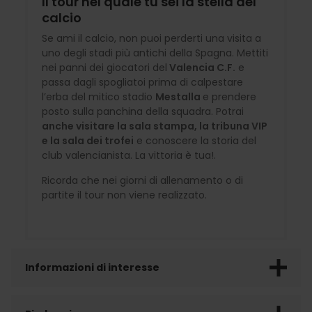
Il tour nel quale tu sei la stella del
calcio
Se ami il calcio, non puoi perderti una visita a
uno degli stadi più antichi della Spagna. Mettiti
nei panni dei giocatori del
Valencia C.F.
e
passa dagli spogliatoi prima di calpestare
l’erba del mitico stadio
Mestalla
e prendere
posto sulla panchina della squadra. Potrai
anche visitare la sala stampa, la tribuna VIP
e la sala dei trofei
e conoscere la storia del
club valencianista. La vittoria è tua!.
Ricorda che nei giorni di allenamento o di
partite il tour non viene realizzato.
Informazioni di interesse