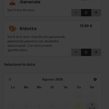
Generale
Dai 13 fino 64 anni
-
+
13,50 €
Ridotta
Dai 5 ai 12 anni. Over 65 e/o pensionati,
pensionati, persona con disabilità,
disoccupati. Con documento
giustificativo.
-
+
Seleziona la data
Agosto
2026
Lu
Ma
Me
Gi
Ve
Sa
Do
1
2
9
3
4
5
6
7
8