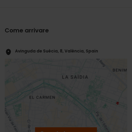
Come arrivare
Avinguda de Suècia, 8, València, Spain
ose
ebar
p