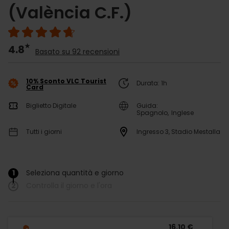
(València C.F.)
4.8
Basato su 92 recensioni
10% Sconto VLC Tourist
Durata: 1h
Card
Biglietto Digitale
Guida:
Spagnolo
Inglese
Tutti i giorni
Ingresso 3, Stadio Mestalla
1
Seleziona quantità e giorno
/
2
Controlla il giorno e l'ora
16,10 €