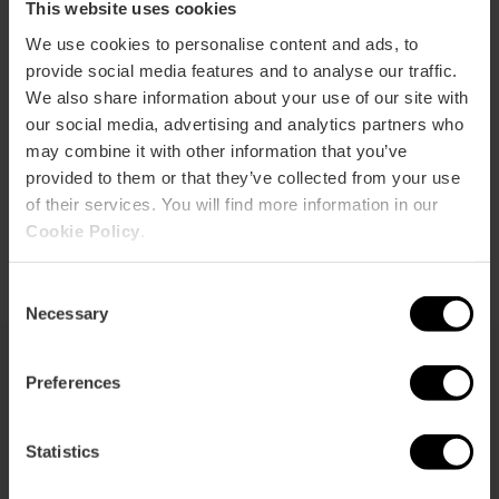
This website uses cookies
L'IBER, Museo dei soldati piombo
We use cookies to personalise content and ads, to
provide social media features and to analyse our traffic.
5
- 2 recensioni
We also share information about your use of our site with
our social media, advertising and analytics partners who
Durata: 1h - 1h 30m
may combine it with other information that you’ve
Da martedì a domenica
provided to them or that they’ve collected from your use
of their services. You will find more information in our
8,00 €
Da
Cookie Policy
.
Consent
Necessary
Selection
Preferences
Più cultura
Statistics