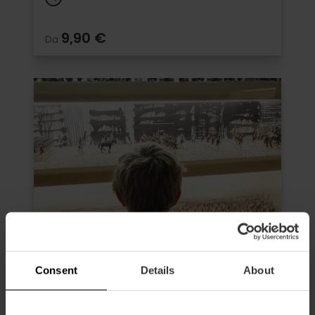
9,90 €
Da
Consent
Details
About