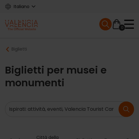
Skip
Italiano
to
main
Mobile menu ex
content
0
Main
Breadcrumb
Biglietti
navigation
Biglietti per musei e
monumenti
Ricerca
Città della 