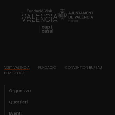
https://fundacion.visitvalencia.com/
Footer
VISIT VALENCIA
FUNDACIÓ
CONVENTION BUREAU
FILM OFFICE
domains
Organizza
Quartieri
Eventi