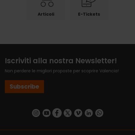
Articoli
E-Tickets
Iscriviti alla nostra Newsletter!
Non perdere le migliori proposte per scoprire Valencia!
Subscribe
https://www.instagram.com/visit_valencia/
https://www.youtube.com/user/Turisvalenc
https://www.facebook.com/VisitValenci
https://twitter.com/VisitaValencia
https://vimeo.com/visitvalen
https://www.linkedin.com/company/turismo-valencia/
https://api.whatsapp.com/send/?