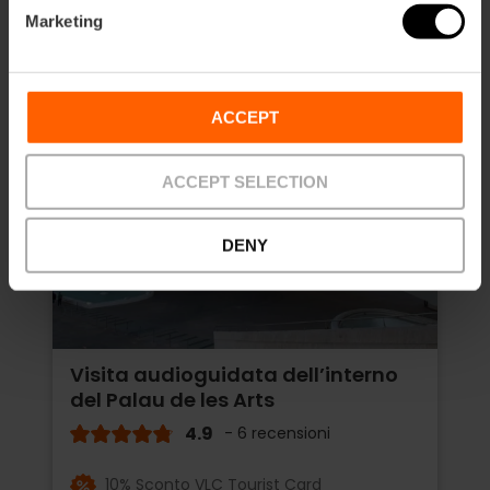
Marketing
ACCEPT
ACCEPT SELECTION
DENY
Visita audioguidata dell’interno
del Palau de les Arts
4.9
- 6 recensioni
10% Sconto VLC Tourist Card