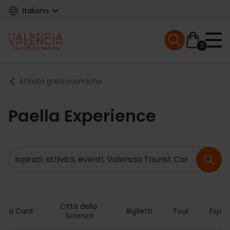
Skip
Italiano
to
main
Mobile menu ex
content
0
Main
Breadcrumb
Attività gastronomiche
navigation
Paella Experience
Ricerca
Città della 
ncia Card
Biglietti
Tour
Esper
Scienza