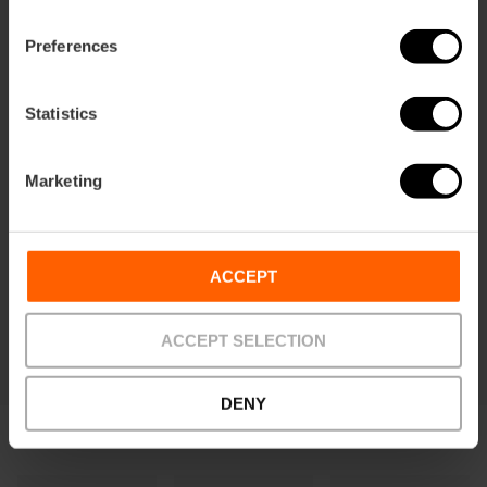
Preferences
Vivi la Paella Experience: impara a
Statistics
cucinare come da tradizione
5
- 2 recensioni
Marketing
10% Sconto VLC Tourist Card
Durata: 2h 30m
ACCEPT
62,00 €
Da
ACCEPT SELECTION
DENY