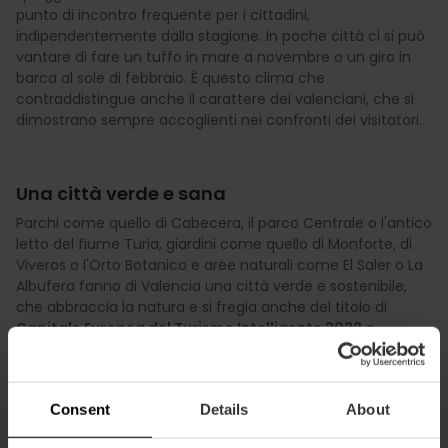
punto di incontro frequente per i cittadini,
indipendentemente dalla stagione. In poche città ci si può
vantare di fare un tuffo in mare a novembre o un giro in
barca al sole di febbraio. È questo clima che
contraddistingue anche il carattere dei valenciani, che si
dimostrano sempre accoglienti nei confronti dei visitatori.
Una città verde e sana
Parchi come quello di Cabecera, il parco Centrale o l'antico
letto del fiume Turia, giardini come quello di Monforte, di
Viveros o l'Orto Botanico e aree naturali come El Saler o La
Albufera fanno di Valencia una città verde e sostenibile,
che abbraccia la natura e si fregia anche del titolo di
Capitale Europea del Turismo Intelligente 2022
e
Capitale Verde Europea 2024
. La città perfetta per
praticare sport all'aria aperta, con numerose infrastrutture
e attività, che promuovono l'attività fisica e uno stile di vita
Consent
Details
About
sano. Non possiamo non menzionare la gastronomia
valenciana, che è un'ode alla vera dieta mediterranea.