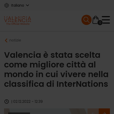
Skip
Italiano
to
main
Mobile menu ex
content
0
Main
Breadcrumb
notizie
navigation
Valencia è stata scelta
come migliore città al
mondo in cui vivere nella
classifica di InterNations
| 02.12.2022 - 12:39