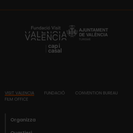
https://fundacion.visitvalencia.com/
Footer
VISIT VALENCIA
FUNDACIÓ
CONVENTION BUREAU
FILM OFFICE
domains
Organizza
Quartieri