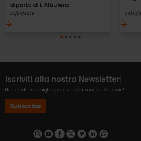
diporto di L'Albufera
23/04/2026
24/02/
Iscriviti alla nostra Newsletter!
Non perdere le migliori proposte per scoprire Valencia!
Subscribe
https://www.instagram.com/visit_valencia/
https://www.youtube.com/user/Turisvalenc
https://www.facebook.com/VisitValenci
https://twitter.com/VisitaValencia
https://vimeo.com/visitvalen
https://www.linkedin.com/company/turismo-valencia/
https://api.whatsapp.com/send/?