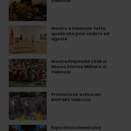
Valencia
all’Hotel
Roig
Las
Arena
Arenas
di
Valencia
Mostre a Valencia: tutto
Mostre
quello che puoi vedere ad
a
agosto
Valencia:
tutto
quello
che
Mostra Playmobil 2026 al
Mostra
puoi
Museo Storico Militare di
Playmobil
vedere
València
2026
ad
al
agosto
Museo
Storico
Promozione estiva del
Promozione
Militare
BIOPARC Valencia
estiva
di
del
València
BIOPARC
Valencia
Esperienza immersiva
Esperienza