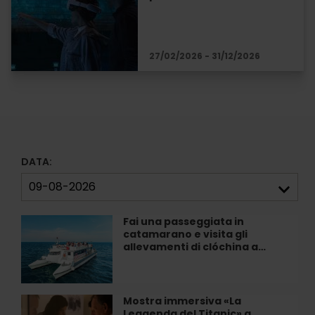
27/02/2026 - 31/12/2026
DATA:
Fai una passeggiata in
Fai
catamarano e visita gli
una
allevamenti di clóchina a…
passeggiata
in
catamarano
e
Mostra immersiva «La
Mostra
visita
Leggenda del Titanic» a