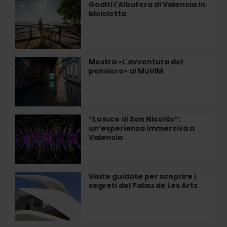
Gioiello
Goditi l'Albufera di Valencia in
Goditi
dell'Arte
bicicletta
l'Albufera
Contemporanea
di
a
Valencia
Valencia
in
bicicletta
Mostra «L'avventura del
Mostra
pensiero» al MuVIM
«L'avventura
del
pensiero»
al
MuVIM
“La luce di San Nicolás”:
“La
un’esperienza immersiva a
luce
Valencia
di
San
Nicolás”:
un’esperienza
Visite guidate per scoprire i
Visite
immersiva
segreti del Palau de Les Arts
guidate
a
per
Valencia
scoprire
i