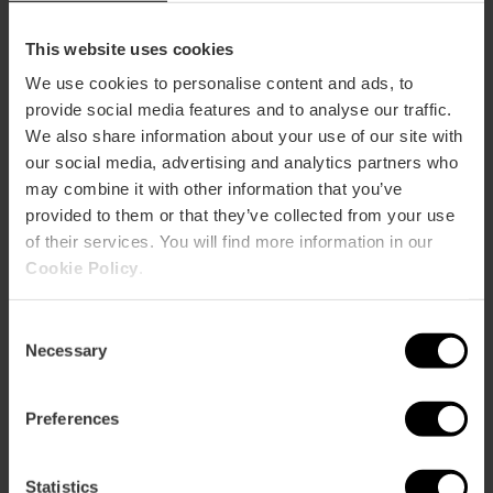
Ciutat de València
guidata
dello
This website uses cookies
Stadio
We use cookies to personalise content and ads, to
Ciutat
provide social media features and to analyse our traffic.
de
Flamenco dal vivo al Café del
Flamenco
València
We also share information about your use of our site with
Duende
dal
our social media, advertising and analytics partners who
vivo
may combine it with other information that you’ve
al
Café
provided to them or that they’ve collected from your use
del
of their services. You will find more information in our
Itinerari guidati in moto per
Itinerari
Duende
scoprire Valencia
guidati
Cookie Policy
.
in
moto
Consent
per
Necessary
Selection
scoprire
Partite di pilota valenciana al
Partite
Valencia
Trinquet Pelayo de València
di
pilota
Preferences
valenciana
al
Trinquet
Statistics