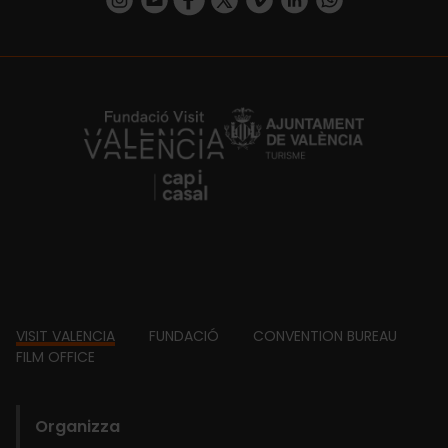
https://fundacion.visitvalencia.com/
Footer
VISIT VALENCIA
FUNDACIÓ
CONVENTION BUREAU
FILM OFFICE
domains
Organizza