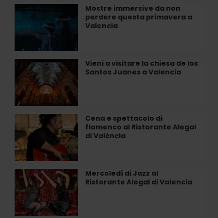
Illusioni
Mostre immersive da non
Mostre
ottiche
perdere questa primavera a
immersive
e
Valencia
da
sale
non
impossibili
perdere
questa
Vieni a visitare la chiesa de los
Vieni
primavera
Santos Juanes a Valencia
a
a
visitare
Valencia
la
chiesa
de
Cena e spettacolo di
Cena
los
flamenco al Ristorante Alegal
e
Santos
di València
spettacolo
Juanes
di
a
flamenco
Valencia
al
Mercoledì di Jazz al
Mercoledì
Ristorante
Ristorante Alegal di Valencia
di
Alegal
Jazz
di
al
València
Ristorante