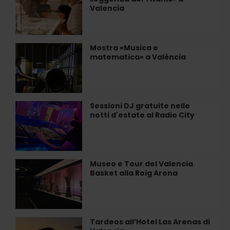
immersiva
gli
Valencia
«La
allevamenti
Leggenda
di
del
clóchina
Titanic»
Mostra «Musica e
Mostra
a…
a
matematica» a València
«Musica
Valencia
e
matematica»
a
València
Sessioni DJ gratuite nelle
Sessioni
notti d'estate al Radio City
DJ
gratuite
nelle
notti
d'estate
Museo e Tour del Valencia
Museo
al
Basket alla Roig Arena
e
Radio
Tour
City
del
Valencia
Basket
Tardeos all’Hotel Las Arenas di
Tardeos
alla