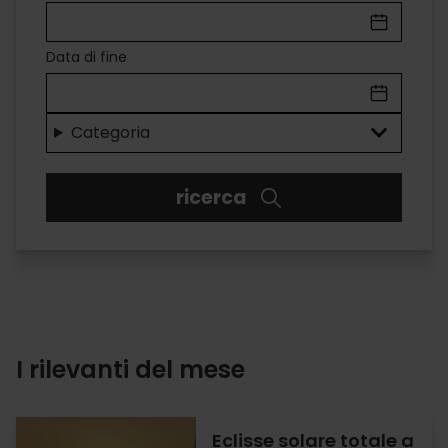
A
VALÈNCIA
Data di fine
Divertimento
per
Categoria
tutti
ricerca
i
gusti
I rilevanti del mese
Eclisse solare totale a