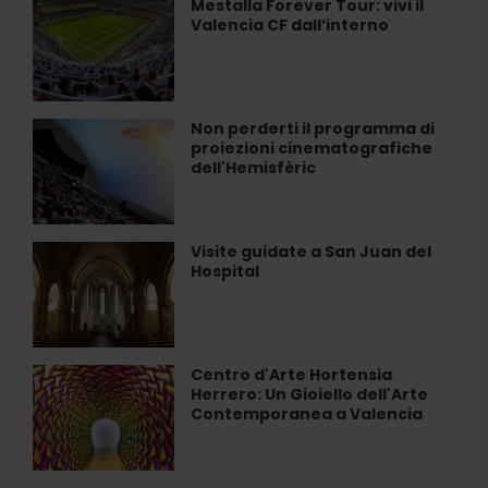
Mestalla Forever Tour: vivi il
Mestalla
a
Valencia CF dall’interno
Forever
Valencia
Tour:
vivi
il
Valencia
Non perderti il programma di
Non
CF
proiezioni cinematografiche
perderti
dall’interno
dell'Hemisfèric
il
programma
di
proiezioni
Visite guidate a San Juan del
Visite
cinematografiche
Hospital
guidate
dell'Hemisfèric
a
San
Juan
del
Centro d'Arte Hortensia
Centro
Hospital
Herrero: Un Gioiello dell'Arte
d'Arte
Contemporanea a Valencia
Hortensia
Herrero:
Un