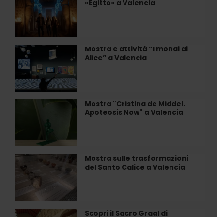
«Egitto» a Valencia
immersiva
«Egitto»
a
Valencia
Mostra e attività “I mondi di
Mostra
Alice” a Valencia
e
attività
“I
mondi
di
Mostra "Cristina de Middel.
Mostra
Alice”
Apoteosis Now" a Valencia
"Cristina
a
de
Valencia
Middel.
Apoteosis
Now"
Mostra sulle trasformazioni
Mostra
a
del Santo Calice a Valencia
sulle
Valencia
trasformazioni
del
Santo
Calice
Scopri il Sacro Graal di
Scopri