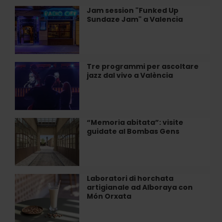
Alegal
Jam session "Funked Up
Jam
di
Sundaze Jam" a Valencia
session
Valencia
"Funked
Up
Sundaze
Jam"
Tre programmi per ascoltare
Tre
a
jazz dal vivo a València
programmi
Valencia
per
ascoltare
jazz
dal
“Memoria abitata”: visite
“Memoria
vivo
guidate al Bombas Gens
abitata”:
a
visite
València
guidate
al
Bombas
Laboratori di horchata
Laboratori
Gens
artigianale ad Alboraya con
di
Món Orxata
horchata
artigianale
ad