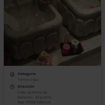
Categoria
Terme e Spa
Dirección
Calle Jerónimo de
Monsoriú , 40 puerta
Bajo 46022 València