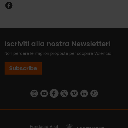
Iscriviti alla nostra Newsletter!
Non perdere le migliori proposte per scoprire Valencia!
Subscribe
https://www.instagram.com/visit_valencia/
https://www.youtube.com/user/Turisvalenc
https://www.facebook.com/VisitValenci
https://twitter.com/VisitaValencia
https://vimeo.com/visitvalen
https://www.linkedin.com/company/turismo-valencia/
https://api.whatsapp.com/send/?