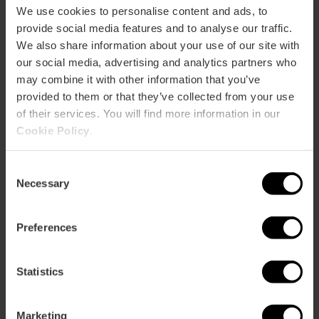
4,
30,
32,
35,
40,
92,
93,
99
We use cookies to personalise content and ads, to
provide social media features and to analyse our traffic.
We also share information about your use of our site with
Calle Jerónimo de Monsoriú , 40 puerta Bajo 46022
our social media, advertising and analytics partners who
València
may combine it with other information that you’ve
provided to them or that they’ve collected from your use
of their services. You will find more information in our
Cookie Policy
.
Consent
Necessary
Selection
ose
ebar
Preferences
p
Guarda la mappa
r
Statistics
ation
Marketing