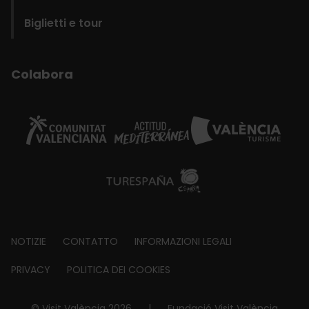
Biglietti e tour
Colabora
Footer
NOTIZIE
CONTATTO
INFORMAZIONI LEGALI
about
PRIVACY
POLITICA DEI COOKIES
© Visit València 2026
|
Fundació Visit València