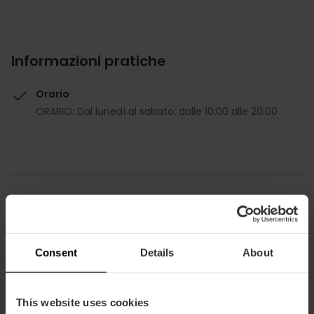
Informazioni pratiche
Orario
ORARIO: Dal lunedì al sabato: dalle 10:00 alle 20:00
Come arrivare
Consent
Details
About
Metro
L5,
L6,
L7,
L8
Bus
This website uses cookies