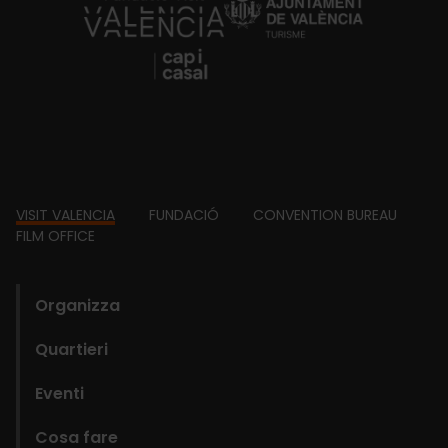
https://fundacion.visitvalencia.com/
Footer
VISIT VALENCIA
FUNDACIÓ
CONVENTION BUREAU
FILM OFFICE
domains
Organizza
Quartieri
Eventi
Cosa fare