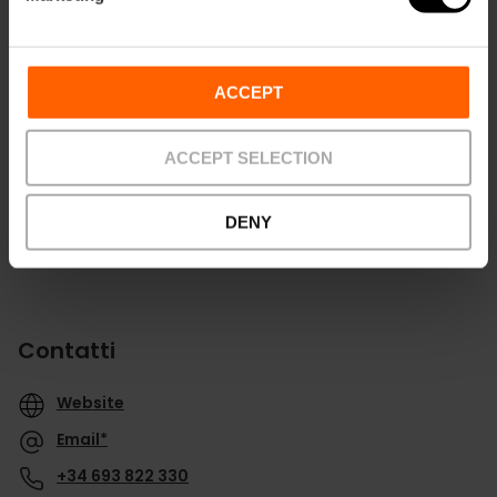
Indicazioni
ACCEPT
ACCEPT SELECTION
DENY
Contatti
Website
Email*
+34 693 822 330