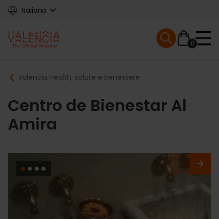
Skip
Italiano
to
main
Mobile menu ex
content
0
Main
Breadcrumb
Valencia Health, salute e benessere
navigation
Centro de Bienestar Al
Amira