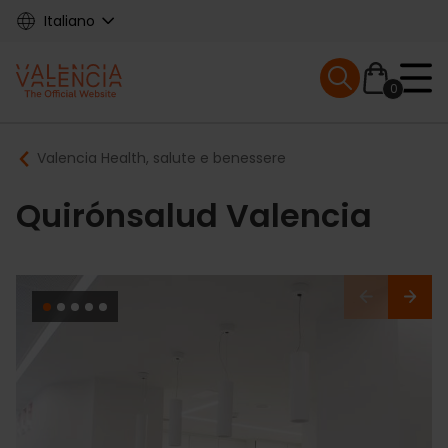
Skip
Italiano
to
main
Mobile menu ex
content
0
Main
Breadcrumb
Valencia Health, salute e benessere
navigation
Quirónsalud Valencia