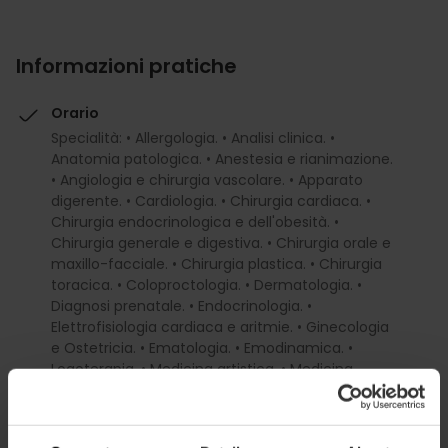
Informazioni pratiche
Orario
Specialità: • Allergologia. • Analisi clinica. •
Anatomia patologica. • Anestesia e rianimazione.
• Angiologia e chirurgia vascolare. • Apparato
digerente. • Cardiologia. • Chirurgia cardiaca. •
Chirurgia endocrinologica e dell'obesità. •
Chirurgia generale e digestiva. • Chirurgia orale e
maxillo-facciale. • Chirurgia plastica. • Chirurgia
toracica. • Coloproctologia. • Dermatologia. •
Diagnosi prenatale. • Endocrinologia. •
Elettrofisiologia cardiaca e aritmie. • Ginecologia
e Ostetricia. • Ematologia. • Emodinamica. •
Logoterapia. • Medicina artistica. • Medicina
sportiva. • Medicina estetica. • Medicina generale
e visite di controllo. • Medicina interna e malattie
infettive. • Medicina psicosomatica. • Nefrologia. •