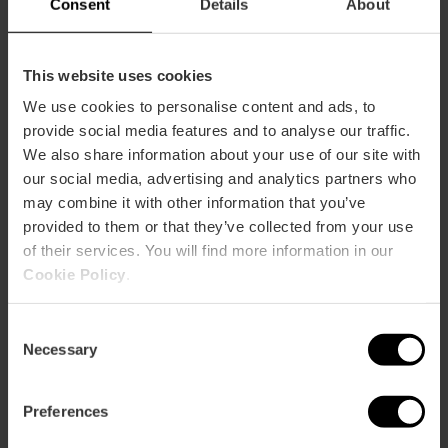
Pneumologia. • Neurochirurgia. • Neurofisiologia. •
Consent
Details
About
Neurologia. • Neuropsicologia. • Neuroradiologia. •
Nutrizione clinica. • Odontostomatologia. •
Oftalmologia • Oncologia. • Otorinolaringoiatria. •
This website uses cookies
Patologia mammaria. • Pediatria. • Salute
We use cookies to personalise content and ads, to
mentale. • Follow-up del neonato. •
Traumatologia. • Unità di sonno per bambini. •
provide social media features and to analyse our traffic.
Podologia. • Preparazione al parto. • Psicologia. •
We also share information about your use of our site with
Psichiatria. • Radiodiagnosi. • Radiologia
our social media, advertising and analytics partners who
interventistica. • Riabilitazione e fisioterapia. •
may combine it with other information that you’ve
Riproduzione assistita. • Reumatologia. •
provided to them or that they’ve collected from your use
Traumatologia e chirurgia ortopedica. • Unità di
of their services. You will find more information in our
terapia intensiva per adulti, neonatale e
Cookie Policy
.
pediatrica. • Unità per lo svuotamento delle
disfunzioni. • Unità di genetica clinica. • Unità di
obesità. • Unità di test otoneurologico. • Unità del
Consent
dolore. • Unità di sonno. • Emergenze. •
Necessary
Selection
Urodinamica. • Urologia. • Valutazione di lesioni
personali.
Preferences