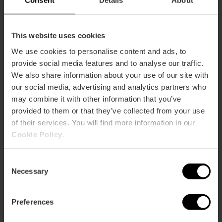
Consent
Details
About
This website uses cookies
Tour por Valencia Autobus Turistic
We use cookies to personalise content and ads, to
Plaza de la reina S/N
provide social media features and to analyse our traffic.
We also share information about your use of our site with
Vedi altro
our social media, advertising and analytics partners who
may combine it with other information that you’ve
provided to them or that they’ve collected from your use
of their services. You will find more information in our
Cookie Policy
.
Consent
Necessary
Selection
Preferences