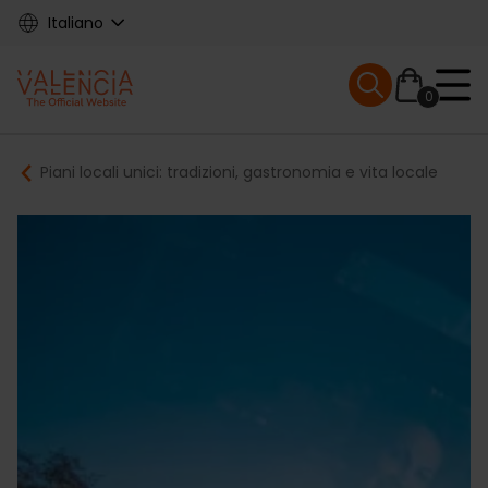
Skip
Italiano
to
main
Mobile menu ex
content
0
Main
Breadcrumb
Piani locali unici: tradizioni, gastronomia e vita locale
navigation