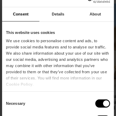
Consent
Details
About
This website uses cookies
We use cookies to personalise content and ads, to
provide social media features and to analyse our traffic.
We also share information about your use of our site with
our social media, advertising and analytics partners who
may combine it with other information that you’ve
provided to them or that they’ve collected from your use
of their services. You will find more information in our
Cookie Policy
.
Transports gratuits avec la
14 m
Consent
Valencia Tourist Card 24, 48 et 72
gratu
Necessary
Selection
heures
Card