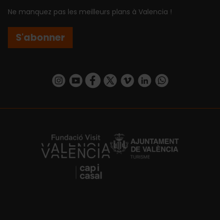
Ne manquez pas les meilleurs plans à Valencia !
S'abonner
https://www.instagram.com/visit_valencia/
https://www.youtube.com/user/Turisvalenc
https://www.facebook.com/Valencia.E
https://twitter.com/ValenciaEspa
https://vimeo.com/visitvalen
https://www.linkedin.com/company/turismo-valencia/
https://api.whatsapp.com/send/?
https://fundacion.visitvalencia.com/