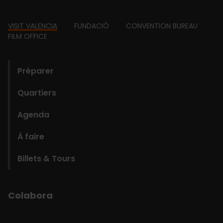
Footer
VISIT VALENCIA
FUNDACIÓ
CONVENTION BUREAU
FILM OFFICE
domains
Préparer
Quartiers
Agenda
À faire
Billets & Tours
Colabora