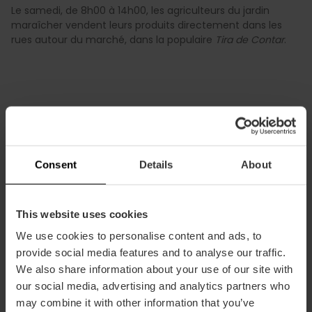
Le samedi, de 8h00 à 14h00, les agriculteurs du jardin
maraîcher vendent leurs produits directement dans les
rues autour du marché, dans la populaire
Tira de Contar
.
Consent
Details
About
Informations pratiques
This website uses cookies
Horaires d'ouverture
We use cookies to personalise content and ads, to
Lundi, Mardi, Mercredi, Jeudi, Vendredi, Samedi
provide social media features and to analyse our traffic.
08:00 - 15:00
We also share information about your use of our site with
Jeudi, Vendredi
our social media, advertising and analytics partners who
17:00 - 20:30
may combine it with other information that you’ve