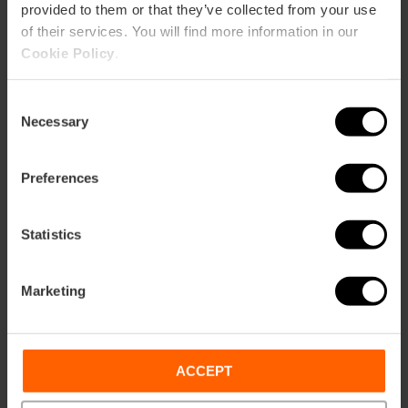
Jours de fermeture
provided to them or that they’ve collected from your use
Dimanche
of their services. You will find more information in our
Cookie Policy
.
Consent
Necessary
Selection
Comment s'y rendre
Preferences
Bus
Statistics
C1
Marketing
Plaça de Mossén Sorell, 46003, València, España
ACCEPT