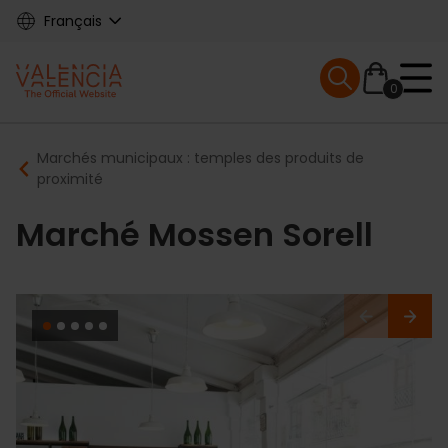
Skip
Français
to
main
Mobile menu ex
content
0
Main
Breadcrumb
Marchés municipaux : temples des produits de
navigation
proximité
Marché Mossen Sorell