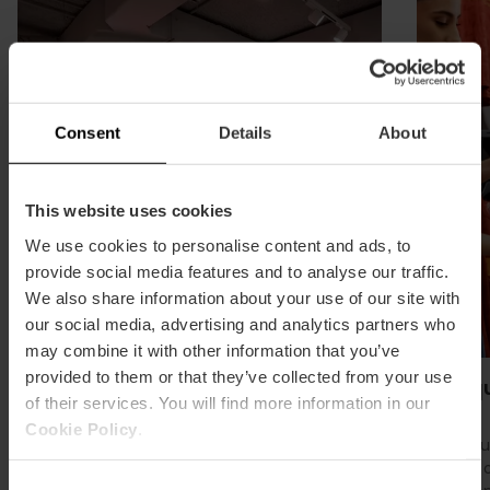
Consent
Details
About
This website uses cookies
We use cookies to personalise content and ads, to
provide social media features and to analyse our traffic.
We also share information about your use of our site with
our social media, advertising and analytics partners who
may combine it with other information that you’ve
provided to them or that they’ve collected from your use
Boutique du Valencia Basket
Boutiqu
of their services. You will find more information in our
Cookie Policy
.
Repartez avec la tenue officielle, les
Vous trou
vêtements d'entraînement, les écharpes, les
produits o
Consent