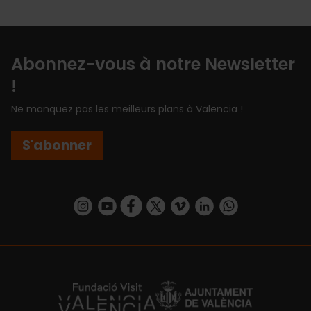
Abonnez-vous à notre Newsletter
!
Ne manquez pas les meilleurs plans à Valencia !
S'abonner
https://www.instagram.com/visit_valencia/
https://www.youtube.com/user/Turisvalenc
https://www.facebook.com/Valencia.E
https://twitter.com/ValenciaEspa
https://vimeo.com/visitvalen
https://www.linkedin.com/company/turismo-valencia/
https://api.whatsapp.com/send/?
https://fundacion.visitvalencia.com/