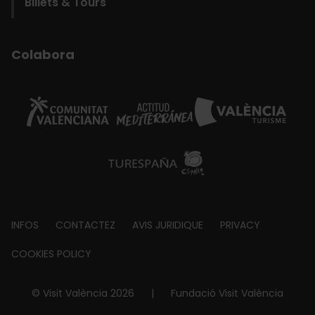
Billets & Tours
Colabora
Footer
INFOS
CONTACTEZ
AVIS JURIDIQUE
PRIVACY
about
COOKIES POLICY
© Visit València 2026
|
Fundació Visit València