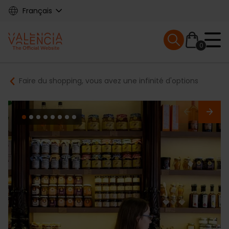
Skip
Français
to
main
Mobile menu ex
content
0
Main
Breadcrumb
Faire du shopping, vous avez une infinité d'options
navigation