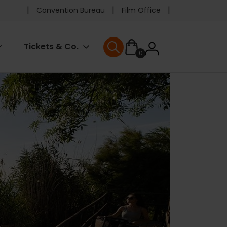
Pre
Convention Bureau
Film Office
header
User
Tickets & Co.
0
menu
User menu
accoun
menu