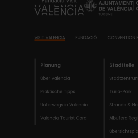
https://fundacion.visitvalencia.com/
Footer
VISIT VALENCIA
FUNDACIÓ
CONVENTION 
domains
Planung
Stadtteile
Über Valencia
Stadtzentrum
Praktische Tipps
Turia-Park
Unterwegs in Valencia
Strände & Ha
Valencia Tourist Card
Albufera Reg
Übersichtspl