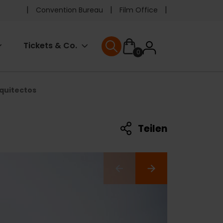
Pre
Convention Bureau
Film Office
header
User
Tickets & Co.
0
menu
User menu
accoun
quitectos
menu
Teilen