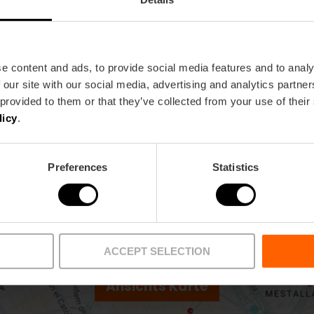
Metro
Bus
L3
71,
73,
99
e content and ads, to provide social media features and to analy
 our site with our social media, advertising and analytics partn
 provided to them or that they’ve collected from your use of their
a 2 46950 Xirivella
licy
.
Preferences
Statistics
ACCEPT SELECTION
Ansichts Karte