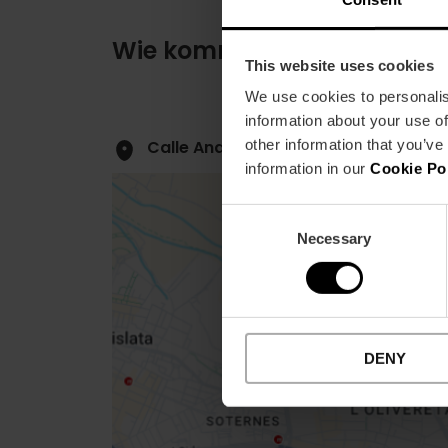
Wie komme ich an?
This website uses cookies
We use cookies to personalis
information about your use of
other information that you’ve
Calle Andarella, 2 B3 (2º floor) puert
information in our
Cookie Po
Consent
Necessary
Selection
Close
sidebar
map
DENY
Get
your
location