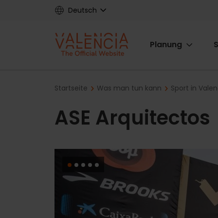
Skip
Deutsch
to
main
Main
content
Planung
S
navigat
Breadcrumb
Startseite
Was man tun kann
Sport in Vale
ASE Arquitectos