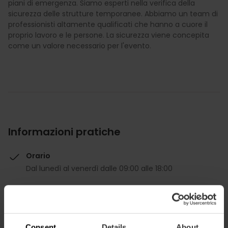
piani di emergenza. Siamo esperti nella verifica della
sicurezza delle strutture temporanee. Abbiamo un team di
professionisti altamente qualificati che hanno a cuore il
proprio lavoro e le persone. La sicurezza viene concepita
come un valore necessario per l'evento.
Informazioni pratiche
Orario
Dal lunedì al venerdì dalle 09:00 alle 18:00
Consent
Details
About