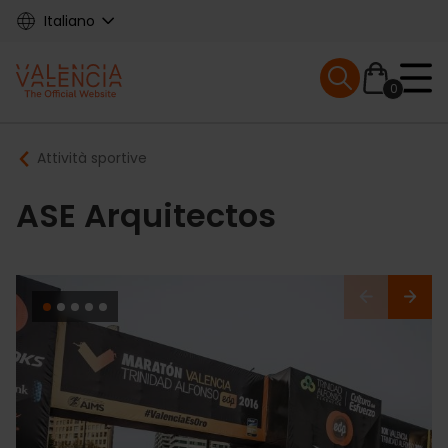
Skip
Italiano
to
main
Mobile menu ex
content
0
Main
Breadcrumb
Attività sportive
navigation
ASE Arquitectos