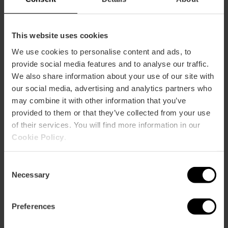
Come arrivare
This website uses cookies
Metro
We use cookies to personalise content and ads, to
L3
provide social media features and to analyse our traffic.
We also share information about your use of our site with
Bus
our social media, advertising and analytics partners who
71,
73,
99
may combine it with other information that you’ve
provided to them or that they’ve collected from your use
Calle Andarella, 2 B3 (2º floor) puerta 2 46950
of their services. You will find more information in our
Xirivella
Cookie Policy
.
Consent
Necessary
Selection
Preferences