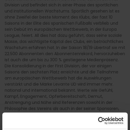
Division und befindet sich in einer Phase des sportlichen
und institutionellen Wachstums. Sportlich gesehen ist es
ohne Zweifel der beste Moment des Klubs, der fast 10
Saisons in der Elite des spanischen Fußballs verblieb und
sein Debüt im europäischen Wettbewerb, in der Europa
League, feiert. All dies hat dazu geführt, dass seine soziale
Masse, das wichtigste Kapital des Clubs, ein beträchtliches
Wachstum erfahren hat. In der Saison 18/19 übertraf sie mit
22.500 Abonnenten den Abonnentenrekord, hervorzuheben
ist auch die um bis zu 300 % gestiegene Medienpräsenz.
Die Konsolidierung in der First Division, der vor einigen
Saisons den sechsten Platz erreichte und die Teilnahme
am europäischen Wettbewerb hat die Auswirkungen
verstärkt und die Marke Levante UD wird immer mehr.
national und international bekannt. Werte wie Gefühl,
Kampf, Engagement, Opferbereitschaft, Demut,
Anstrengung und Nähe sind Referenzen sowohl in der
Philosophie des Vereins als auch in der seiner Sponsoren,
Anhänger und Unterstützer.