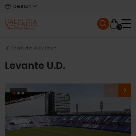
Skip
Deutsch
to
main
Mobile menu ex
content
0
Main
Breadcrumb
Sportliche Aktivitäten
navigation
Levante U.D.