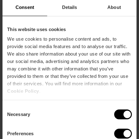
Consent
Details
About
This website uses cookies
Wie komme ich an?
We use cookies to personalise content and ads, to
provide social media features and to analyse our traffic.
Metro
We also share information about your use of our site with
L4,
L6
our social media, advertising and analytics partners who
Bus
may combine it with other information that you’ve
11,
12,
70
provided to them or that they’ve collected from your use
of their services. You will find more information in our
Cookie Policy
.
Calle Sant Vicent de Paül, 44 46019 València
Consent
Necessary
Selection
Preferences