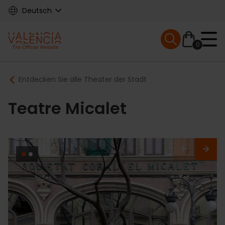
Skip
Deutsch
to
main
Mobile menu ex
content
0
Main
Breadcrumb
Entdecken Sie alle Theater der Stadt
navigation
Teatre Micalet