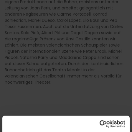
eigene Produktionen auf die Bühne, meistens unter der
Leitung von Joan Peris, und arbeitet gelegentlich mit
anderen Regisseuren wie Carme Portaceli, Konrad
Schiedrich, Manel Dueso, Carol López, Lilo Baur und Pep
Tosar zusammen. Auch auf die Unterstützung von Carles
Santos, Solo Picó, Albert Plà und Dagoll Dagom sowie auf
die regelmäßige Präsenz von Xavi Castillo konnten wir
zählen. Die meisten valencianischen Schauspieler sowie
Figuren der internationalen Szene wie Peter Brook, Michel
Piccoli, Natasha Parry und Maddalena Crippa sind schon
auf dieser Bühne aufgetreten. Durch den kontinuierlichen
Bühnenbetrieb gilt das Teatro Micalet in der
valencianischen Gesellschaft immer mehr als Vorbild für
hochwertiges Theater.