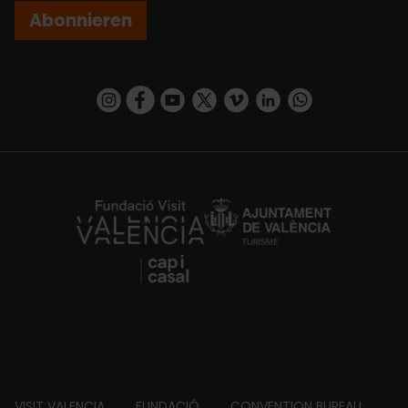
Abonnieren
https://www.instagram.com/visit_valencia/
https://www.facebook.com/VisitValenciaSp
https://www.youtube.com/user/Turisva
https://twitter.com/_VivaValencia
https://vimeo.com/visitvalen
https://www.linkedin.com/company/turismo-valencia/
https://api.whatsapp.com/send/?
https://fundacion.visitvalencia.com/
VISIT VALENCIA
FUNDACIÓ
CONVENTION BUREAU