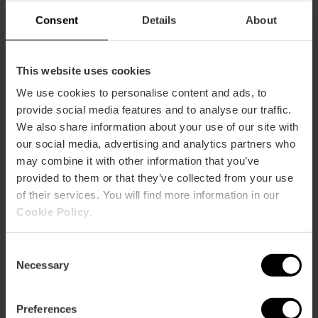
Consent
Details
About
Wie komme ich an?
This website uses cookies
Metro
We use cookies to personalise content and ads, to
L1,
L2,
L3,
L5,
L9
provide social media features and to analyse our traffic.
Bus
We also share information about your use of our site with
11,
60,
62,
64,
73,
92,
C1
our social media, advertising and analytics partners who
may combine it with other information that you’ve
provided to them or that they’ve collected from your use
Carrer de Guillem de Castro, 73, 46008 València,
of their services. You will find more information in our
España
Cookie Policy
.
Consent
Necessary
Selection
Preferences