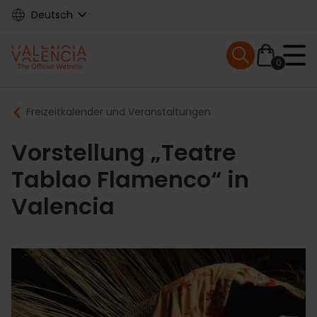
Skip
Deutsch
to
main
Mobile menu ex
content
0
Main
Breadcrumb
Freizeitkalender und Veranstaltungen
navigation
Vorstellung „Teatre
Tablao Flamenco“ in
Valencia