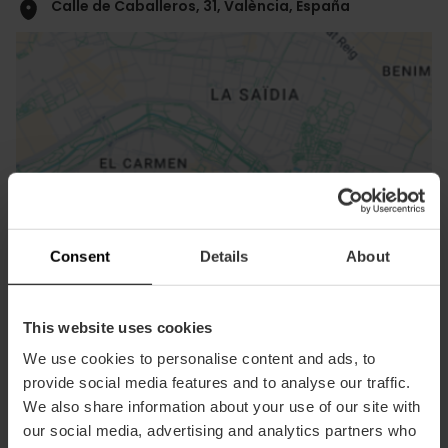
Calle de Caballeros, 31, València, España
ose
ebar
p
Consent
Details
About
Ansichts Karte
r
ation
This website uses cookies
We use cookies to personalise content and ads, to
provide social media features and to analyse our traffic.
We also share information about your use of our site with
our social media, advertising and analytics partners who