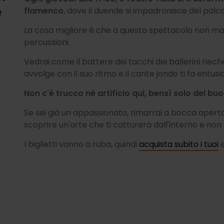
e
flamenco
, dove il duende si impadronisce del palco
La cosa migliore è che a questo spettacolo non man
percussioni.
Vedrai come il battere dei tacchi dei ballerini riech
avvolge con il suo ritmo e il cante jondo ti fa entus
Non c'è trucco né artificio qui, bensì solo del bu
Se sei già un appassionato, rimarrai a bocca aperta.
scoprire un'arte che ti catturerà dall'interno e non t
I biglietti vanno a ruba, quindi
acquista subito i tuoi
e