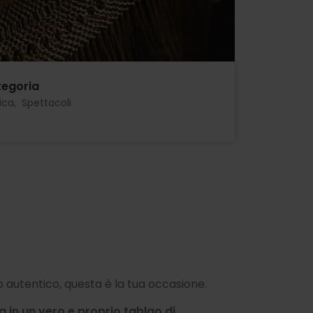
egoria
ica
Spettacoli
 autentico, questa è la tua occasione.
ma in un vero e proprio tablao di