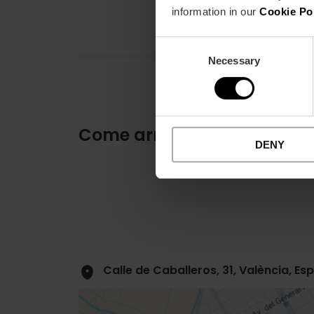
information in our
Cookie Po
Consent
Necessary
Selection
Come arrivare
DENY
Calle de Caballeros, 31, València, Es