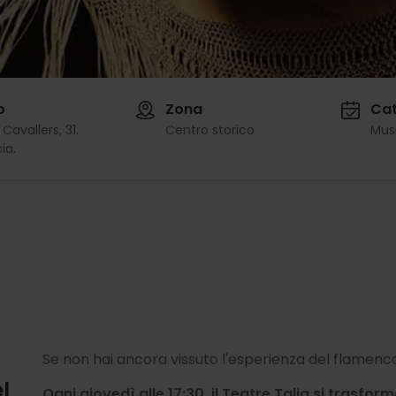
o
Zona
Cat
Cavallers, 31.
Centro storico
Mus
ia.
Se non hai ancora vissuto l'esperienza del flamenco
l
Ogni giovedì alle 17:30, il Teatre Talia si trasfor