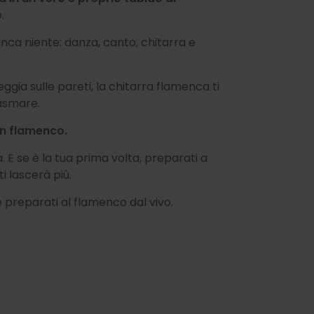
.
ca niente: danza, canto, chitarra e
eggia sulle pareti, la chitarra flamenca ti
iasmare.
on flamenco.
 E se è la tua prima volta, preparati a
i lascerà più.
 preparati al flamenco dal vivo.