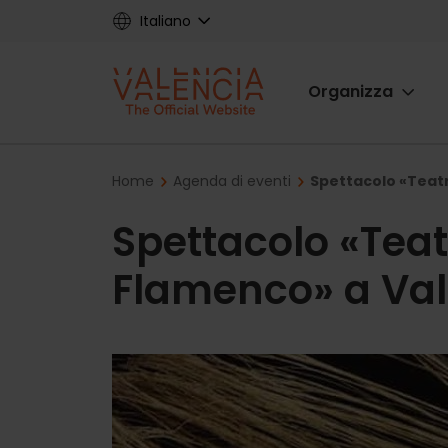
Skip
Italiano
to
main
Main
content
Organizza
navigat
Breadcrumb
Home
Agenda di eventi
Spettacolo «Teat
Spettacolo «Tea
Flamenco» a Val