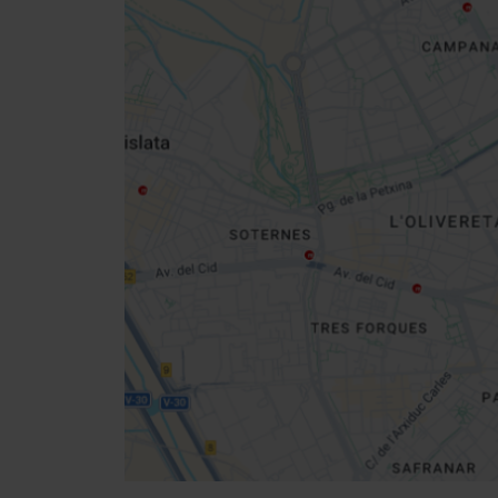
Close
sidebar
map
Get
your
location
Indicazioni