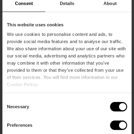
Consent
Details
About
Wie komme ich an?
This website uses cookies
We use cookies to personalise content and ads, to
provide social media features and to analyse our traffic.
We also share information about your use of our site with
our social media, advertising and analytics partners who
may combine it with other information that you’ve
Sie können auch interessiert sein
provided to them or that they’ve collected from your use
of their services. You will find more information in our
Cookie Policy
.
Consent
Necessary
Selection
Preferences