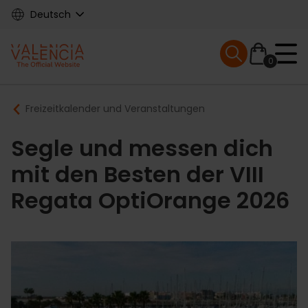
Skip
Deutsch
to
main
Mobile menu ex
content
0
Main
Breadcrumb
Freizeitkalender und Veranstaltungen
navigation
Segle und messen dich
mit den Besten der VIII
Regata OptiOrange 2026