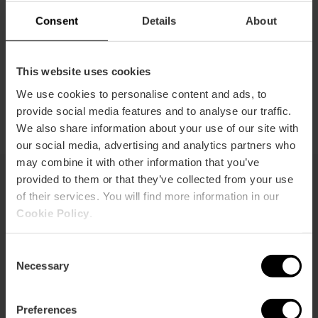
Consent
Details
About
This website uses cookies
Comment s'y rendre
We use cookies to personalise content and ads, to
provide social media features and to analyse our traffic.
We also share information about your use of our site with
our social media, advertising and analytics partners who
may combine it with other information that you’ve
provided to them or that they’ve collected from your use
of their services. You will find more information in our
Vous pouvez aussi être intéressé
Cookie Policy
.
Consent
Necessary
Selection
Preferences