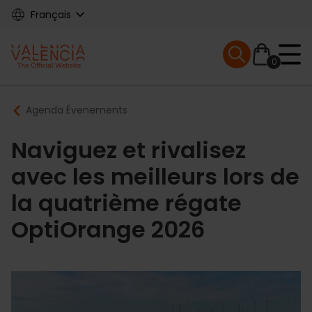
Skip
Français
to
main
Mobile menu ex
content
0
Main
Breadcrumb
Agenda Évenements
navigation
Naviguez et rivalisez
avec les meilleurs lors de
la quatrième régate
OptiOrange 2026