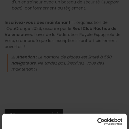
d'un entraîneur avec un bateau de sécurité (
support
boat
), conformément au règlement.
Inscrivez-vous dès maintenant !
L'organisation de
l'OptiOrange 2026, assurée par le
Real Club Náutico de
València
avec l'aval de la Fédération Royale Espagnole de
Voile, a annoncé que les inscriptions sont officiellement
ouvertes !
⚠️
Attention :
Le nombre de places est limité à
500
navigateurs
. Ne tardez pas, inscrivez-vous dès
maintenant !
Abonnez-vous ici