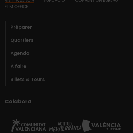
Footer
VISIT VALENCIA
FUNDACIÓ
CONVENTION BUREAU
FILM OFFICE
domains
Préparer
Quartiers
Agenda
À faire
Billets & Tours
Colabora