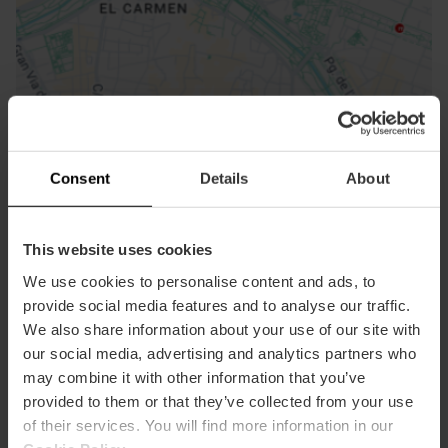
ose
ebar
p
Ansichts Karte
r
ation
Consent
Details
About
This website uses cookies
We use cookies to personalise content and ads, to
Richtungen
provide social media features and to analyse our traffic.
We also share information about your use of our site with
our social media, advertising and analytics partners who
may combine it with other information that you’ve
provided to them or that they’ve collected from your use
of their services. You will find more information in our