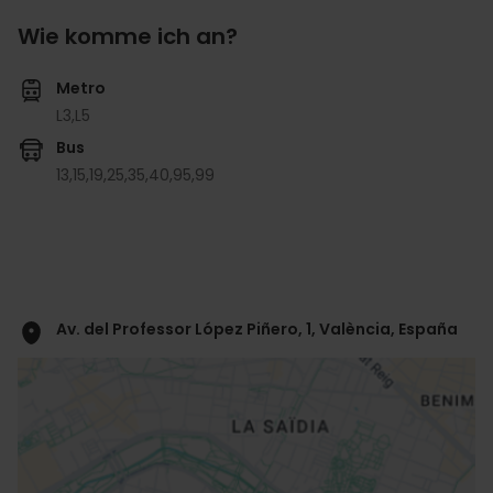
Wie komme ich an?
Metro
L3,
L5
Bus
13,
15,
19,
25,
35,
40,
95,
99
Av. del Professor López Piñero, 1, València, España