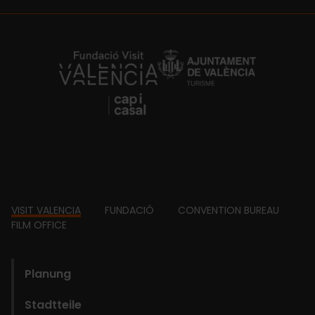
https://fundacion.visitvalencia.com/
Footer
VISIT VALENCIA
FUNDACIÓ
CONVENTION BUREAU
FILM OFFICE
domains
Planung
Stadtteile