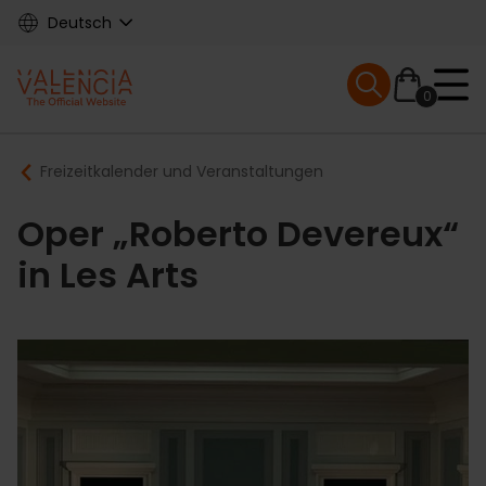
Skip
Deutsch
to
main
Mobile menu ex
content
0
Main
Breadcrumb
Freizeitkalender und Veranstaltungen
navigation
Oper „Roberto Devereux“
in Les Arts