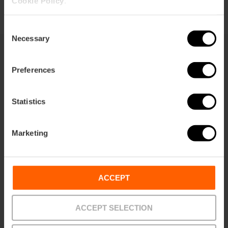
Cookie Policy
.
Consent
Necessary
Selection
Preferences
Sie können auch interessiert sein
Statistics
Marketing
ACCEPT
ACCEPT SELECTION