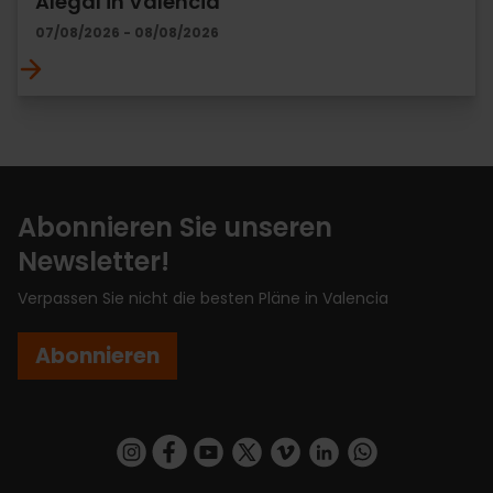
Alegal in València
07/08/2026 - 08/08/2026
Abonnieren Sie unseren
Newsletter!
Verpassen Sie nicht die besten Pläne in Valencia
Abonnieren
https://www.instagram.com/visit_valencia/
https://www.facebook.com/VisitValenciaSp
https://www.youtube.com/user/Turisva
https://twitter.com/_VivaValencia
https://vimeo.com/visitvalen
https://www.linkedin.com/company/turismo-valencia/
https://api.whatsapp.com/send/?