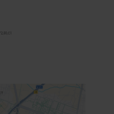
72,
81,
C1