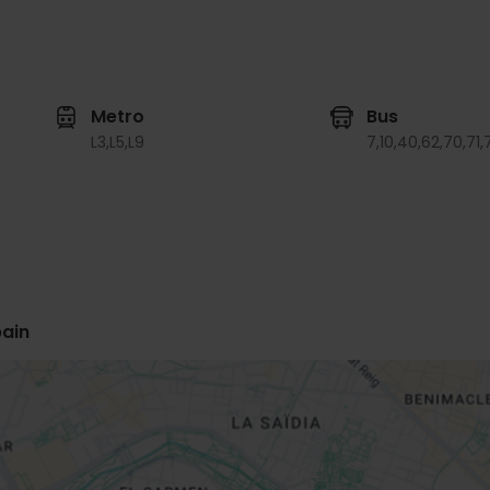
Metro
Bus
L3,
L5,
L9
7,
10,
40,
62,
70,
71,
pain