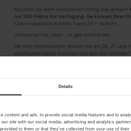
Möchten Sie beim Wettkampf richtig Gas geben?
nur 300 Plätze zur Verfügung. Sie können Ihren P
Calle Arquebisbe Fabian i Fuero, 14-- sichern.
Und warten Sie, denn ... es gibt einen Preis!
Mit Ihrer Startnummer können Sie am 26., 27. und 2
städtischen Markt kommen und sich das offizielle T
sich, es gibt nur 2.000 Stück.
Details
e content and ads, to provide social media features and to analy
Weitere Informationen
 our site with our social media, advertising and analytics partn
 provided to them or that they’ve collected from your use of their