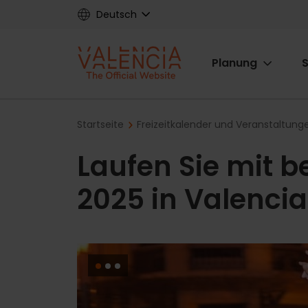
Skip
Deutsch
to
main
Main
content
Planung
S
navigat
Breadcrumb
Startseite
Freizeitkalender und Veranstaltung
Laufen Sie mit be
2025 in Valencia