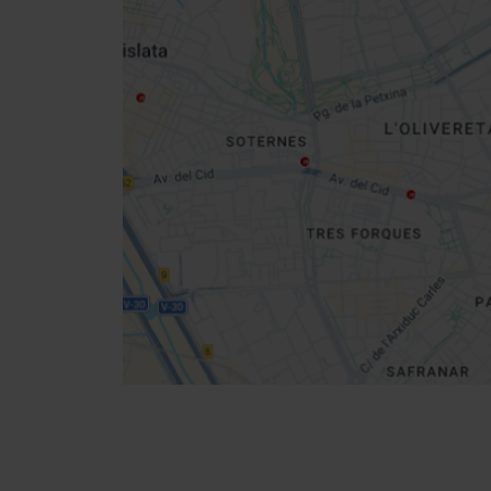
Close
sidebar
map
Get
your
location
Richtungen