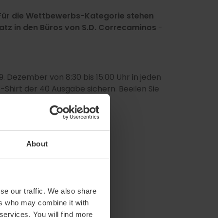
Für die Wettbewerbs-Kategorie stehen
latz in den Büros von S.D. Correcaminos
-
9. Dezember von 8:30 bis 15:00 Uhr in jeden
-Shirt der 40 Ausgabe sichern. Beeilen Sie
About
se our traffic. We also share
ers who may combine it with
 services. You will find more