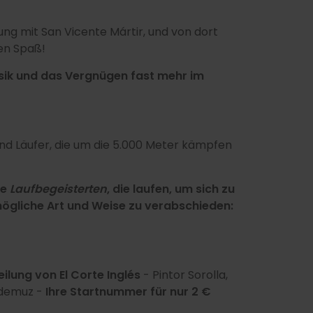
zung mit San Vicente Mártir, und von dort
ren Spaß!
sik und das Vergnügen fast mehr im
und Läufer, die um die 5.000 Meter kämpfen
le
Laufbegeisterten
, die laufen, um sich zu
mögliche Art und Weise zu verabschieden:
ilung von El Corte Inglés
- Pintor Sorolla,
Ademuz -
Ihre Startnummer für nur 2 €