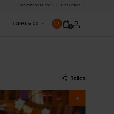
Pre
Convention Bureau
Film Office
header
User
Tickets & Co.
0
menu
User menu
accoun
menu
Teilen