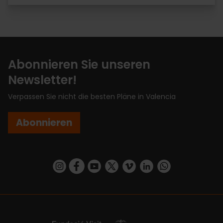
Abonnieren Sie unseren
Newsletter!
Verpassen Sie nicht die besten Pläne in Valencia
Abonnieren
https://www.instagram.com/visit_valencia/
https://www.facebook.com/VisitValenciaSp
https://www.youtube.com/user/Turisva
https://twitter.com/_VivaValencia
https://vimeo.com/visitvalen
https://www.linkedin.com/company/turismo-valencia/
https://api.whatsapp.com/send/?