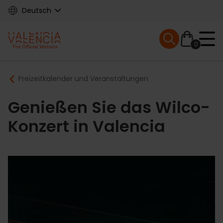
Skip
Deutsch
to
main
Mobile menu ex
content
0
Main
Breadcrumb
Freizeitkalender und Veranstaltungen
navigation
Genießen Sie das Wilco-
Konzert in Valencia