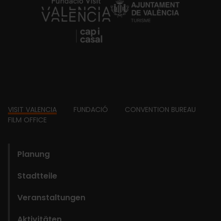
https://fundacion.visitvalencia.com/
Footer
VISIT VALENCIA
FUNDACIÓ
CONVENTION BUREAU
FILM OFFICE
domains
Planung
Stadtteile
Veranstaltungen
Aktivitäten