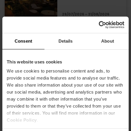
29/07/2026 - 31/08/2026
Symphoniekonzerte
Consent
Details
About
im Les Arts
This website uses cookies
We use cookies to personalise content and ads, to
13/09/2026 - 13/09/2026
provide social media features and to analyse our traffic.
We also share information about your use of our site with
our social media, advertising and analytics partners who
Konzertreihe „Directos
may combine it with other information that you’ve
Vibra Mahou“ in
provided to them or that they’ve collected from your use
Valencia
of their services. You will find more information in our
Cookie Policy
.