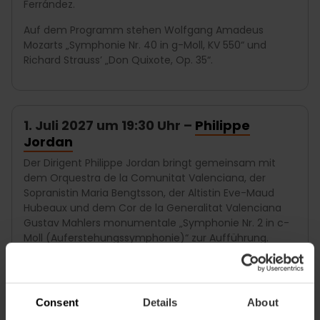
Ferrández.
Auf dem Programm stehen Wolfgang Amadeus
Mozarts „Symphonie Nr. 40 in g-Moll, KV 550“ und
Richard Strauss’ „Don Quixote, Op. 35“.
1. Juli 2027 um 19:30 Uhr –
Philippe
Jordan
Der Dirigent Philippe Jordan bringt gemeinsam mit
dem Orquestra de la Comunitat Valenciana, der
Sopranistin Maria Bengtsson, der Altistin Eve-Maud
Hubeaux und dem Cor de la Generalitat Valenciana
Gustav Mahlers monumentale „Symphonie Nr. 2 in c-
Moll (Auferstehungssymphonie)“ zur Aufführung.
Consent
Details
About