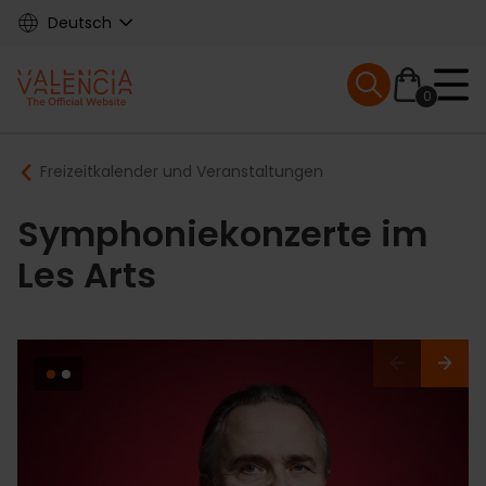
Skip
Deutsch
to
main
Mobile menu ex
content
0
Main
Breadcrumb
Freizeitkalender und Veranstaltungen
navigation
Symphoniekonzerte im
Les Arts