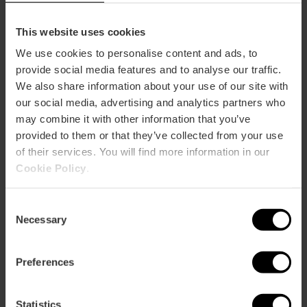
This website uses cookies
We use cookies to personalise content and ads, to
provide social media features and to analyse our traffic.
We also share information about your use of our site with
our social media, advertising and analytics partners who
Praktische Informationen
may combine it with other information that you’ve
provided to them or that they’ve collected from your use
Datum
of their services. You will find more information in our
13/09/2026 - 01/07/2027
Cookie Policy
.
Zeitplan
Termine pro Aufführung anzeigen.
Consent
Tickets
Necessary
Selection
Termine pro Aufführung anzeigen.
Preferences
Statistics