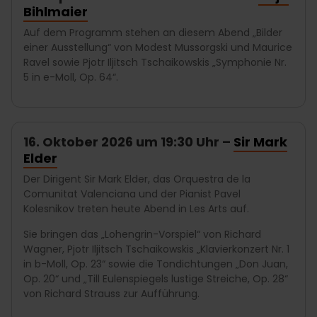
Bihlmaier
Auf dem Programm stehen an diesem Abend „Bilder
einer Ausstellung“ von Modest Mussorgski und Maurice
Ravel sowie Pjotr Iljitsch Tschaikowskis „Symphonie Nr.
5 in e-Moll, Op. 64“.
16. Oktober 2026 um 19:30 Uhr –
Sir Mark
Elder
Der Dirigent Sir Mark Elder, das Orquestra de la
Comunitat Valenciana und der Pianist Pavel
Kolesnikov treten heute Abend in Les Arts auf.
Sie bringen das „Lohengrin-Vorspiel“ von Richard
Wagner, Pjotr Iljitsch Tschaikowskis „Klavierkonzert Nr. 1
in b-Moll, Op. 23“ sowie die Tondichtungen „Don Juan,
Op. 20“ und „Till Eulenspiegels lustige Streiche, Op. 28“
von Richard Strauss zur Aufführung.