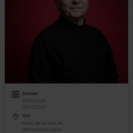
Datum
13/09/2026 -
01/07/2027
Ort
Palau de les Arts, Av.
del Professor López