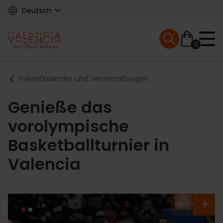
Skip
Deutsch
to
main
Mobile menu ex
content
0
Main
Breadcrumb
Freizeitkalender und Veranstaltungen
navigation
Genieße das
vorolympische
Basketballturnier in
Valencia