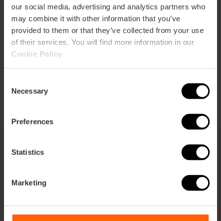
our social media, advertising and analytics partners who
Richtungen
may combine it with other information that you’ve
provided to them or that they’ve collected from your use
of their services. You will find more information in our
Cookie Policy
.
Consent
Necessary
Selection
Preferences
Statistics
Sie können auch interessiert sein
Marketing