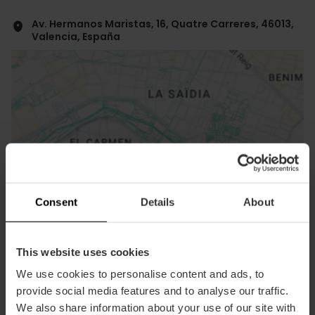
Av. Hermanos Maristas, 16, Quatre Carreres, 46013,
Valencia, España
ose
ebar
Consent
Details
About
p
Ansichts Karte
r
ation
This website uses cookies
We use cookies to personalise content and ads, to
provide social media features and to analyse our traffic.
We also share information about your use of our site with