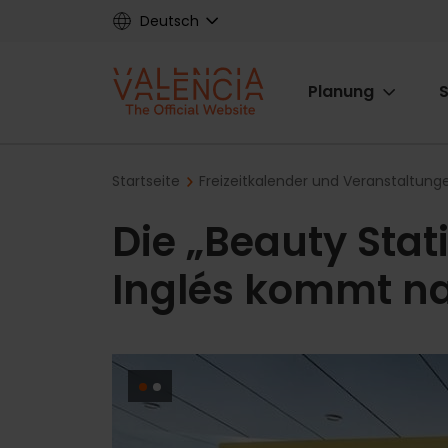
Skip
Deutsch
to
main
Main
content
Planung
S
navigat
Breadcrumb
Startseite
Freizeitkalender und Veranstaltung
Die „Beauty Stat
Inglés kommt n