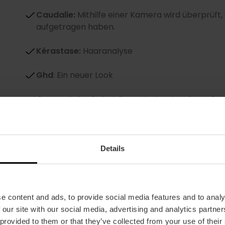
Caudalie:
Mithilfe einer Kamera wird überprüft
aufgetragen haben.
Kérastase:
Haaranalyse
Ghd
: Ein neuer Look
Cocunat:
Analysiert Ihren Hautzustand, um die 
finden
Foreo
: Hier können Sie verschiedene Gesichtsp
Details
Charlotte Tilbury
: Ist mit einem Schminktisch 
auffrischen können.
Carolina Herrera:
Bietet eine Duftprobe versc
e content and ads, to provide social media features and to analy
 our site with our social media, advertising and analytics partn
Olistic
: Bietet Ihnen die Möglichkeit, ihre Produ
 provided to them or that they’ve collected from your use of their