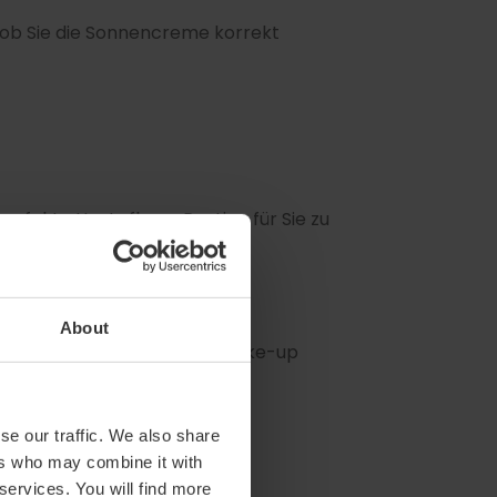
, ob Sie die Sonnencreme korrekt
perfekte Hautpflege-Routine für Sie zu
flegeprodukte ausprobieren.
About
ausgestattet, damit Sie Ihr Make-up
hiedener Parfums an
se our traffic. We also share
ers who may combine it with
kte auszuprobieren
 services. You will find more