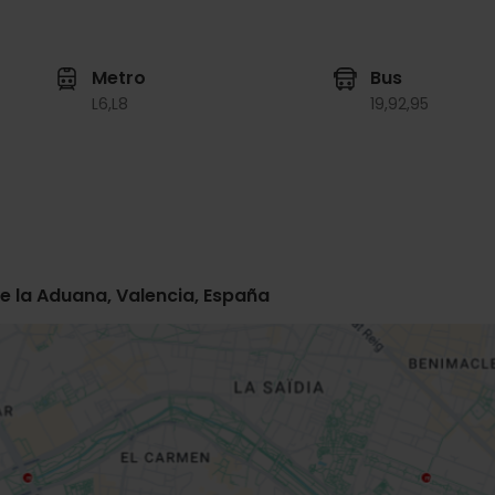
Metro
Bus
L6,
L8
19,
92,
95
de la Aduana, Valencia, España