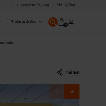
Pre
Convention Bureau
Film Office
header
User
Tickets & Co.
0
menu
User menu
accoun
Valencia
menu
Teilen