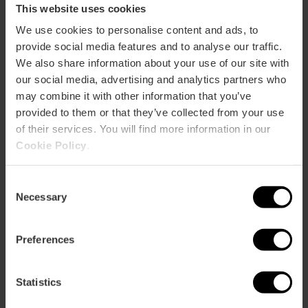
This website uses cookies
We use cookies to personalise content and ads, to
provide social media features and to analyse our traffic.
We also share information about your use of our site with
Comment s'y rendre
our social media, advertising and analytics partners who
may combine it with other information that you’ve
Metro
provided to them or that they’ve collected from your use
L6,
L8
of their services. You will find more information in our
Bus
Cookie Policy
.
19,
92,
95
Consent
Necessary
Selection
Preferences
La Marina de València, Calle Muelle de la Aduana,
Valencia, España
Statistics