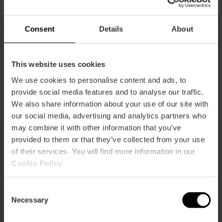
Richtungen
Consent
Details
About
This website uses cookies
We use cookies to personalise content and ads, to
provide social media features and to analyse our traffic.
We also share information about your use of our site with
our social media, advertising and analytics partners who
may combine it with other information that you’ve
provided to them or that they’ve collected from your use
of their services. You will find more information in our
Sie können auch interessiert sein
Cookie Policy
.
Consent
Necessary
Selection