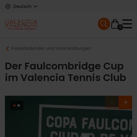
Skip
Deutsch
to
main
Mobile menu ex
content
0
Main
Breadcrumb
Freizeitkalender und Veranstaltungen
navigation
Der Faulcombridge Cup
im Valencia Tennis Club