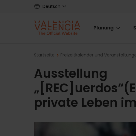
Skip
Deutsch
to
main
Main
content
Planung
S
navigat
Breadcrumb
Startseite
Freizeitkalender und Veranstaltung
Ausstellung
„[REC]uerdos“(E
private Leben im