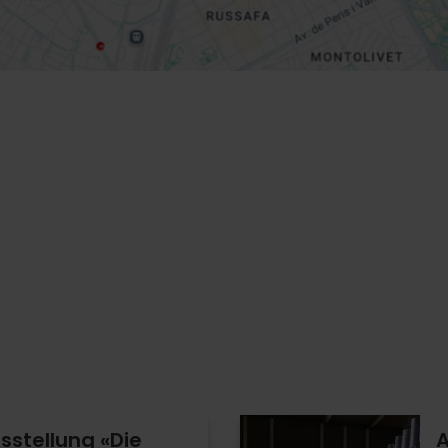
sstellung «Die
A