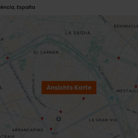
lència, España
Ansichts Karte