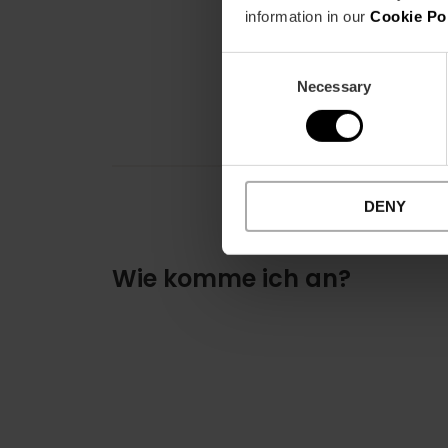
information in our
Cookie Po
Consent
Necessary
Selection
DENY
Wie komme ich an?