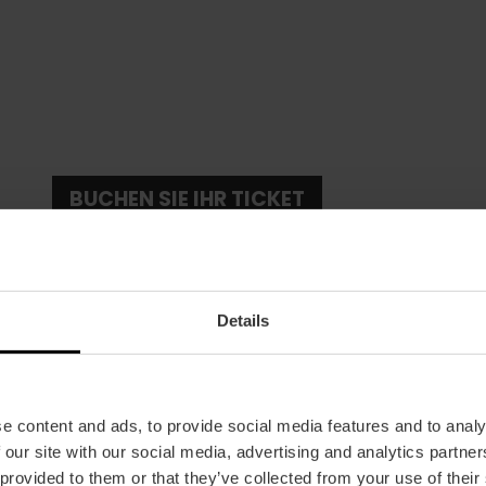
BUCHEN SIE IHR TICKET
Details
e content and ads, to provide social media features and to analy
Datum
 our site with our social media, advertising and analytics partn
17/07/2025 - 09/11/2025
 provided to them or that they’ve collected from your use of their