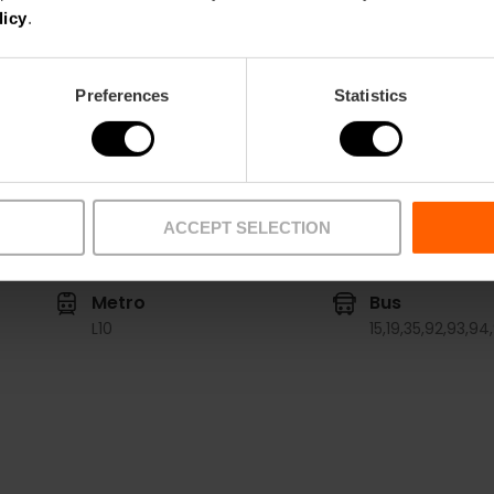
Zeitplan
licy
.
Montag bis Sonntag und an Feiertagen, von 10:
Preferences
Statistics
ACCEPT SELECTION
Metro
Bus
L10
15,
19,
35,
92,
93,
94,