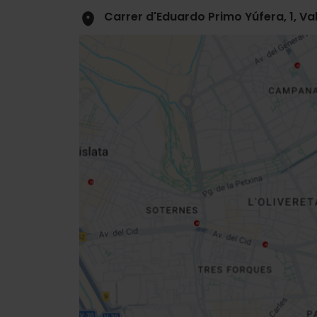
Carrer d'Eduardo Primo Yúfera, 1, Va
Close
sidebar
map
Get
your
location
Richtungen