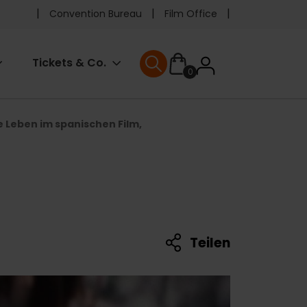
Pre
Convention Bureau
Film Office
header
User
Tickets & Co.
0
menu
User menu
accoun
 Leben im spanischen Film,
menu
Teilen