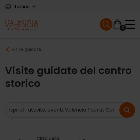
Skip
Italiano
to
main
Mobile menu ex
content
0
Main
Breadcrumb
Visite guidate
navigation
Visite guidate del centro
storico
Ricerca
Città della 