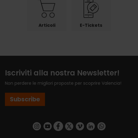
Articoli
E-Tickets
Iscriviti alla nostra Newsletter!
Non perdere le migliori proposte per scoprire Valencia!
Subscribe
https://www.instagram.com/visit_valencia/
https://www.youtube.com/user/Turisvalenc
https://www.facebook.com/VisitValenci
https://twitter.com/VisitaValencia
https://vimeo.com/visitvalen
https://www.linkedin.com/company/turismo-valencia/
https://api.whatsapp.com/send/?