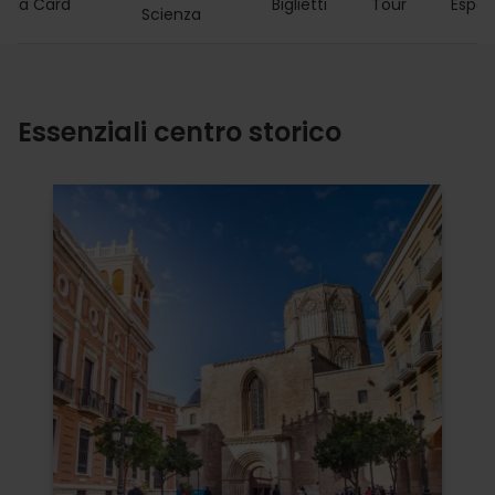
ncia Card
Biglietti
Tour
Esper
Scienza
Essenziali centro storico