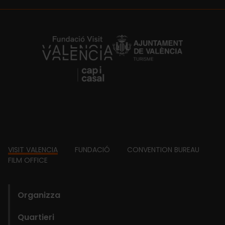
https://fundacion.visitvalencia.com/
Footer
VISIT VALENCIA
FUNDACIÓ
CONVENTION BUREAU
FILM OFFICE
domains
Organizza
Quartieri