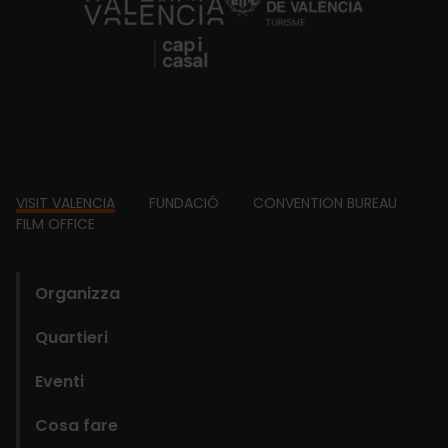
https://fundacion.visitvalencia.com/
Footer
VISIT VALENCIA
FUNDACIÓ
CONVENTION BUREAU
FILM OFFICE
domains
Organizza
Quartieri
Eventi
Cosa fare