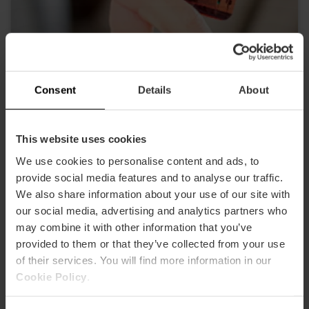
Consent
Details
About
Valencia Tourist Card 7 giorni senza
trasporto
This website uses cookies
4.8
- 157 recensioni
We use cookies to personalise content and ads, to
provide social media features and to analyse our traffic.
Sconto del 10% Web esclusivo
We also share information about your use of our site with
our social media, advertising and analytics partners who
13,50 €
Da
15,00 €
may combine it with other information that you’ve
provided to them or that they’ve collected from your use
of their services. You will find more information in our
Cookie Policy
.