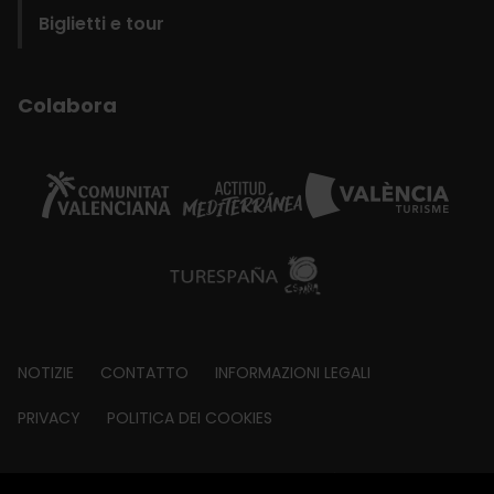
Biglietti e tour
Colabora
Footer
NOTIZIE
CONTATTO
INFORMAZIONI LEGALI
about
PRIVACY
POLITICA DEI COOKIES
© Visit València 2026
|
Fundació Visit València