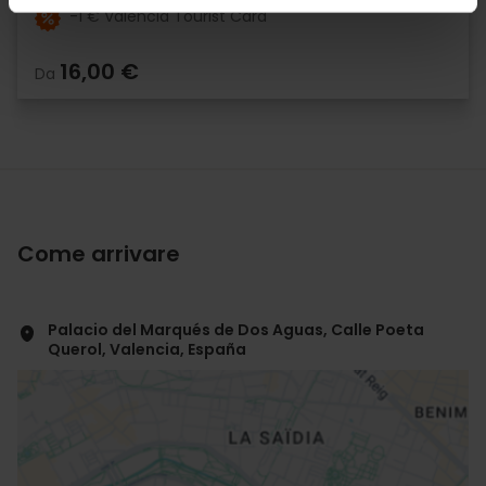
-1 € València Tourist Card
16,00 €
Da
Come arrivare
Palacio del Marqués de Dos Aguas, Calle Poeta
Querol, Valencia, España