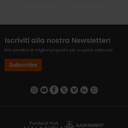
Iscriviti alla nostra Newsletter!
Non perdere le migliori proposte per scoprire Valencia!
Subscribe
https://www.instagram.com/visit_valencia/
https://www.youtube.com/user/Turisvalenc
https://www.facebook.com/VisitValenci
https://twitter.com/VisitaValencia
https://vimeo.com/visitvalen
https://www.linkedin.com/company/turismo-valencia/
https://api.whatsapp.com/send/?