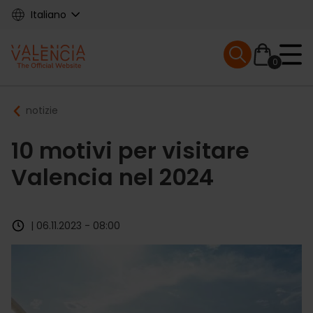
Skip
Italiano
to
main
Mobile menu ex
content
0
Main
Breadcrumb
notizie
navigation
10 motivi per visitare
Valencia nel 2024
| 06.11.2023 - 08:00