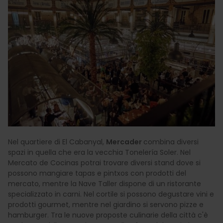
Nel quartiere di El Cabanyal,
Mercader
combina diversi
spazi in quella che era la vecchia Tonelería Soler. Nel
Mercato de Cocinas potrai trovare diversi stand dove si
possono mangiare tapas e pintxos con prodotti del
mercato, mentre la Nave Taller dispone di un ristorante
specializzato in carni. Nel cortile si possono degustare vini e
prodotti gourmet, mentre nel giardino si servono pizze e
hamburger. Tra le nuove proposte culinarie della città c'è