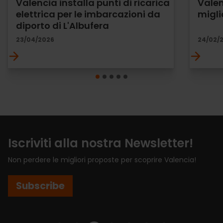
Valencia installa punti di ricarica
Valen
elettrica per le imbarcazioni da
migli
diporto di L'Albufera
23/04/2026
24/02/
Iscriviti alla nostra Newsletter!
Non perdere le migliori proposte per scoprire Valencia!
Subscribe