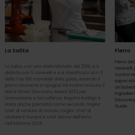
La Salita
Fierro
Fierro de
La Salita, con una stella Michelin dal 2019, si è
ravanelli 
distinta con 5 ravanelli e si è classificato al n. 11
cucina ve
della Top 100 mondiale della guida, essendo il
sapori int
primo ristorante in Spagna. Ha inoltre ricevuto il
un'autent
We're Smart Discovery Award 2023 per
ingredient
l'innovazione e l'eccellenza. Begoña Rodrigo è
Discover
stata anche premiata come secondo miglior
Guide.
chef di verdure al mondo, miglior chef di
verdure in Europa e chef donna dell'anno
nell'edizione 2024.