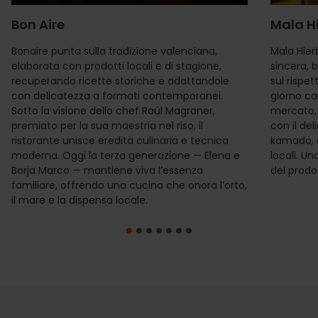
Bon Aire
Mala H
Bonaire punta sulla tradizione valenciana,
Mala Hie
elaborata con prodotti locali e di stagione,
sincera, 
recuperando ricette storiche e adattandole
sul rispet
con delicatezza a formati contemporanei.
giorno ca
Sotto la visione dello chef Raúl Magraner,
mercato, 
premiato per la sua maestria nel riso, il
con il de
ristorante unisce eredità culinaria e tecnica
kamado, o
moderna. Oggi la terza generazione — Elena e
locali. Un
Borja Marco — mantiene viva l’essenza
del prodo
familiare, offrendo una cucina che onora l’orto,
il mare e la dispensa locale.