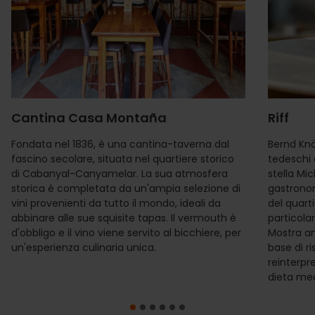
Cantina Casa Montaña
Riff
Fondata nel 1836, è una cantina-taverna dal
Bernd Knöl
fascino secolare, situata nel quartiere storico
tedeschi 
di Cabanyal-Canyamelar. La sua atmosfera
stella Mi
storica è completata da un'ampia selezione di
gastronom
vini provenienti da tutto il mondo, ideali da
del quart
abbinare alle sue squisite tapas. Il vermouth è
particolar
d'obbligo e il vino viene servito al bicchiere, per
Mostra an
un'esperienza culinaria unica.
base di r
reinterpr
dieta med