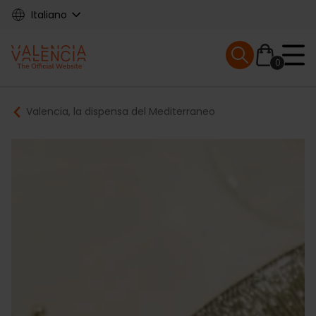
Skip
Italiano
to
main
Mobile menu ex
content
0
Main
Breadcrumb
Valencia, la dispensa del Mediterraneo
navigation