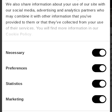
We also share information about your use of our site with
our social media, advertising and analytics partners who
may combine it with other information that you’ve
provided to them or that they’ve collected from your use
of their services. You will find more information in our
Habitual
Barrac
Cookie Policy
.
Habitual è il ristorante di Ricard Camarena nel
Ristorant
Consent
Mercado de Colón, a Valencia, ispirato alla
piena ca
Necessary
Selection
cucina mediterranea. Offre una proposta
esperien
gastronomica che valorizza i prodotti locali e di
rurale, d
stagione, con un'attenzione particolare alla
legna e i 
Preferences
sostenibilità e al rispetto della tradizione.
commensal
L'atmosfera è accogliente e rilassata, ideale
valenciani
per gustare piatti freschi e armoniosi che
campagna,
Statistics
riflettono la ricchezza del Mediterraneo.
cucina tr
Marketing