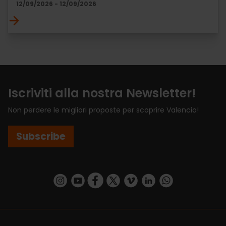
12/09/2026 - 12/09/2026
Iscriviti alla nostra Newsletter!
Non perdere le migliori proposte per scoprire Valencia!
Subscribe
https://www.instagram.com/visit_valencia/
https://www.youtube.com/user/Turisvalenc
https://www.facebook.com/VisitValenci
https://twitter.com/VisitaValencia
https://vimeo.com/visitvalen
https://www.linkedin.com/company/turismo-valencia/
https://api.whatsapp.com/send/?