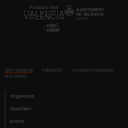
https://fundacion.visitvalencia.com/
Footer
VISIT VALENCIA
FUNDACIÓ
CONVENTION BUREAU
FILM OFFICE
domains
Organizza
Quartieri
Eventi