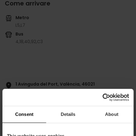
Come arrivare
Metro
L5,
L7
Bus
4,
18,
40,
92,
C3
1 Avinguda del Port, València, 46021
Consent
Details
About
This website uses cookies