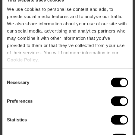
We use cookies to personalise content and ads, to
ose
provide social media features and to analyse our traffic.
ebar
p
We also share information about your use of our site with
our social media, advertising and analytics partners who
Guarda la mappa
r
may combine it with other information that you’ve
ation
provided to them or that they’ve collected from your use
of their services. You will find more information in our
Cookie Policy
.
Consent
Indicazioni
Necessary
Selection
Preferences
Statistics