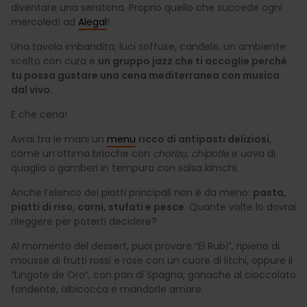
diventare una seratona. Proprio quello che succede ogni
mercoledì ad
Alegal
!
Una tavola imbandita, luci soffuse, candele, un ambiente
scelto con cura e
un gruppo jazz che ti accoglie perché
tu possa gustare una cena mediterranea con musica
dal vivo
.
E che cena!
Avrai tra le mani un
menu
ricco di antipasti deliziosi
,
come un’ottima brioche con
chorizo
,
chipotle
e uova di
quaglia o gamberi in tempura con salsa kimchi.
Anche l’elenco dei piatti principali non è da meno:
pasta,
piatti di riso, carni, stufati e pesce
. Quante volte lo dovrai
rileggere per poterti decidere?
Al momento del dessert, puoi provare “El Rubí”, ripieno di
mousse di frutti rossi e rose con un cuore di litchi, oppure il
“Lingote de Oro”, con pan di Spagna, ganache al cioccolato
fondente, albicocca e mandorle amare.