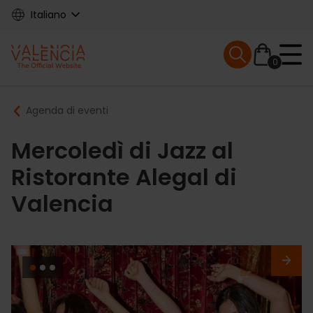
Skip
Italiano
to
main
Mobile menu ex
content
0
Main
Breadcrumb
Agenda di eventi
navigation
Mercoledì di Jazz al
Ristorante Alegal di
Valencia