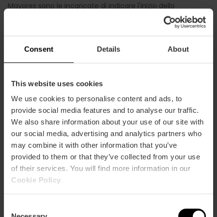
Mayores sono le incaricate di indicare l'inizio dello
spettacolo, dal balcone del comune. È un evento che
attira una gran moltitudine di gente, che comincia a
riunirsi nella piazza del comune già un’ora prima dell’inizio,
soprattutto per le mascletà dei giorni più importanti della
Consent
Details
About
festa che sono dal 15 al 19 marzo. Questa è la più
spettacolare e popolare, ma anche
molte Fallas hanno la
propria mascletà
. Di solito la fanno
dopo quella del
This website uses cookies
comune, tra le 14:30 e le 15:00
, in diversi quartieri della
città.
We use cookies to personalise content and ads, to
provide social media features and to analyse our traffic.
We also share information about your use of our site with
our social media, advertising and analytics partners who
may combine it with other information that you’ve
provided to them or that they’ve collected from your use
of their services. You will find more information in our
Cookie Policy
.
Consent
Necessary