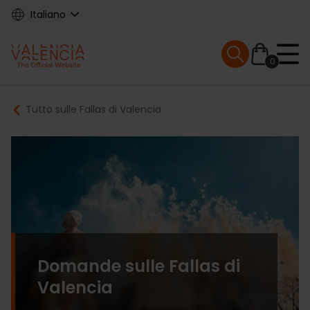
Skip
Italiano
to
main
Mobile menu ex
content
0
Main
Breadcrumb
Tutto sulle Fallas di Valencia
navigation
Domande sulle Fallas di
Valencia