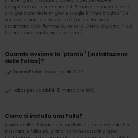
che vengono installate a València devono essere
completate nelle prime ore del 16 marzo. In questo giorno,
una giuria premia le migliori e sceglie il "ninot indultat" (la
scultura dipinta più divertente), l'unico che sarà
risparmiato dalle fiamme durante la Cremà (il giorno in cui
l'intero monumento viene bruciato).
Quando avviene la "plantà" (installazione
delle Fallas)?
Grandi Fallas:
16 marzo alle 8:00.
Fallas per bambini:
15 marzo alle 9:00.
Come si installa una Falla?
Assistere all'installazione di una Falla è uno spettacolo. Per
installare le fallas più grandi, sono necessarie gru per
costruirle pezzo per pezzo, che devono essere assemblati