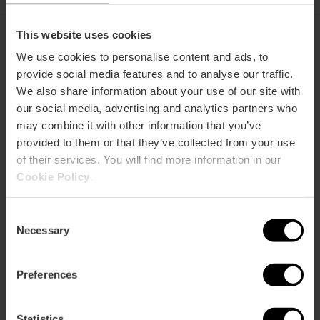
This website uses cookies
We use cookies to personalise content and ads, to
TI PUÒ ANCHE INTERESSARE
provide social media features and to analyse our traffic.
We also share information about your use of our site with
our social media, advertising and analytics partners who
may combine it with other information that you’ve
provided to them or that they’ve collected from your use
of their services. You will find more information in our
Cookie Policy
.
Consent
Necessary
Selection
Preferences
Statistics