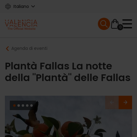
Skip
Italiano
to
main
Mobile menu ex
content
0
Main
Breadcrumb
Agenda di eventi
navigation
Plantà Fallas La notte
della "Plantà" delle Fallas