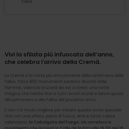
Fallas
Vivi la sfilata più infuocata dell’anno,
che celebra l'arrivo della Cremà.
La Cremà è la notte più emozionante della settimana delle
Fallas. Circa 800 monumenti saranno divorati dalle
fiamme, Valencia brucerà da est a ovest: una notte
magica che mette fine a tutti i brutti ricordi e lascia spazio
alla primavera e alle Fallas del prossimo anno.
E non c'è modo migliore per iniziare questa notte speciale
che con una sfilata, piena di fuoco, arte e tanto calore
valenciano:
la Cabalgata del Fuego. Un
correfocs
in
movimento che inizierà in Calle de la Paz alle 19:00 del 19