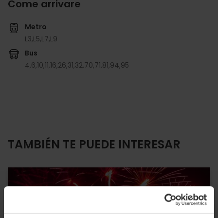
Come arrivare
Metro
L3,
L5,
L7,
L9
Bus
4,
6,
10,
11,
16,
26,
31,
32,
70,
71,
81,
94,
95
TAMBIÉN TE PUEDE INTERESAR