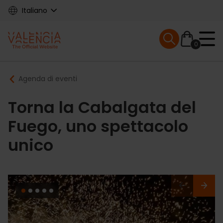
Skip
Italiano
to
main
Mobile menu ex
content
0
Main
Breadcrumb
Agenda di eventi
navigation
Torna la Cabalgata del
Fuego, uno spettacolo
unico