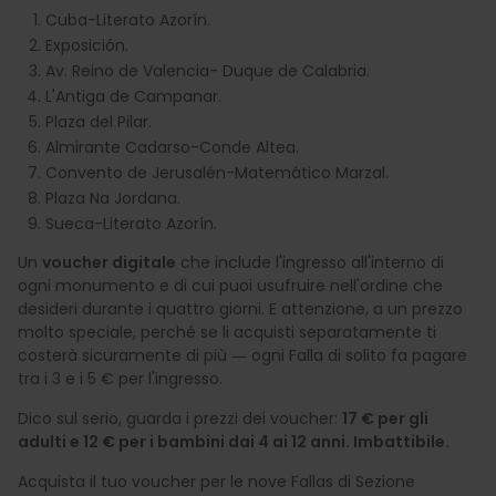
Cuba-Literato Azorín.
Exposición.
Av. Reino de Valencia- Duque de Calabria.
L'Antiga de Campanar.
Plaza del Pilar.
Almirante Cadarso-Conde Altea.
Convento de Jerusalén-Matemático Marzal.
Plaza Na Jordana.
Sueca-Literato Azorín.
Un
voucher digitale
che include l'ingresso all'interno di
ogni monumento e di cui puoi usufruire nell'ordine che
desideri durante i quattro giorni. E attenzione, a un prezzo
molto speciale, perché se li acquisti separatamente ti
costerà sicuramente di più ― ogni Falla di solito fa pagare
tra i 3 e i 5 € per l'ingresso.
Dico sul serio, guarda i prezzi dei voucher:
17 € per gli
adulti e 12 € per i bambini dai 4 ai 12 anni. Imbattibile.
Acquista il tuo voucher per le nove Fallas di Sezione