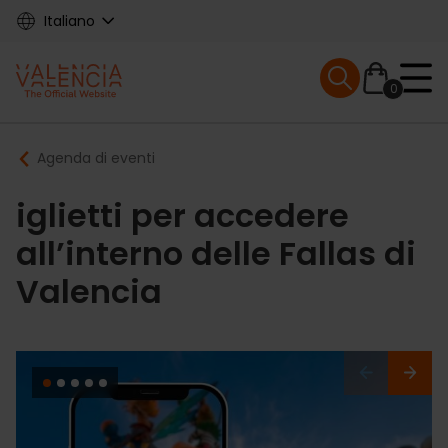
Skip
Italiano
to
main
Mobile menu ex
content
0
Main
Breadcrumb
Agenda di eventi
navigation
iglietti per accedere
all’interno delle Fallas di
Valencia