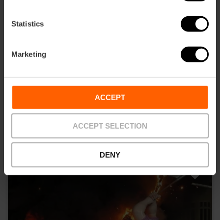
Statistics
Marketing
Visita guidata di mattina alle Fallas di
Valencia
4.6
- 24 recensioni
4.5416666666667
ACCEPT
19,00 €
ACCEPT SELECTION
Da
DENY