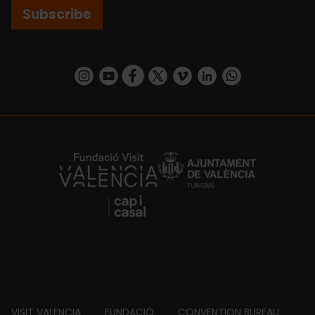
Subscribe
https://www.instagram.com/visit_valencia/
https://www.youtube.com/user/Turisvalenc
https://www.facebook.com/VisitValenci
https://twitter.com/VisitaValencia
https://vimeo.com/visitvalen
https://www.linkedin.com/company/turismo-valencia/
https://api.whatsapp.com/send/?
https://fundacion.visitvalencia.com/
VISIT VALENCIA
FUNDACIÓ
CONVENTION BUREAU