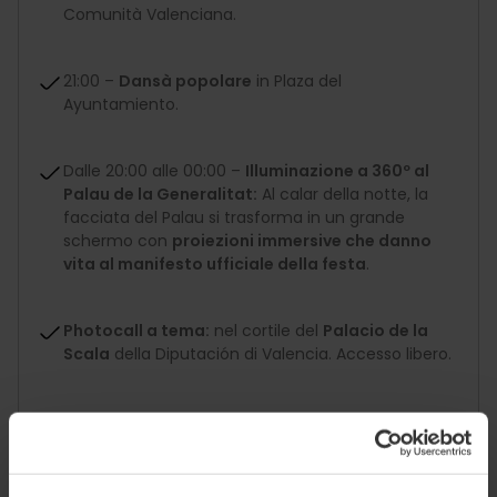
Comunità Valenciana.
21:00 –
Dansà popolare
in Plaza del
Ayuntamiento.
Dalle 20:00 alle 00:00 –
Illuminazione a 360º al
Palau de la Generalitat:
Al calar della notte, la
facciata del Palau si trasforma in un grande
schermo con
proiezioni immersive che danno
vita al manifesto ufficiale della festa
.
Photocall a tema:
nel cortile del
Palacio de la
Scala
della Diputación di Valencia. Accesso libero.
21:00 –
Proiezione:
La Torre Vella del Palau de la
Generalitat ospita
proiezioni di storie in formato
audiovisivo
, un mix di arte digitale e tradizione (30
minuti).