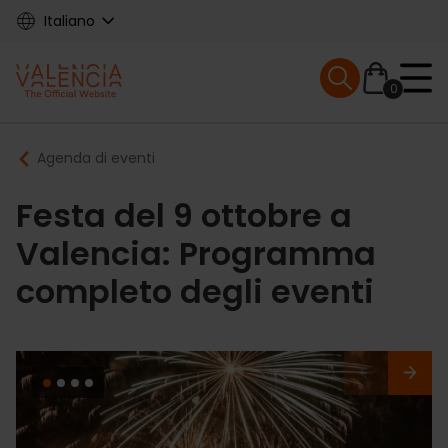
Skip
Italiano
to
main
Mobile menu ex
content
0
Main
Breadcrumb
Agenda di eventi
navigation
Festa del 9 ottobre a
Valencia: Programma
completo degli eventi