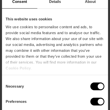
Consent
Details
About
22:00 –
Fuochi d’artificio:
La vigilia del grande
giorno sarà illuminata da un
fuoco d’artificio alle
This website uses cookies
23:59
su Avenida de Francia e Plaza de Europa.
We use cookies to personalise content and ads, to
provide social media features and to analyse our traffic.
We also share information about your use of our site with
our social media, advertising and analytics partners who
Giovedì 9 ottobre
may combine it with other information that you’ve
provided to them or that they’ve collected from your use
12:00 –
Concerto di bande musicali
nella Ciudad
of their services. You will find more information in our
de las Artes y las Ciencias.
Cookie Policy
.
19:00 –
Concerto dell’Orchestra di Valencia
in
Consent
occasione della Giornata della Comunità
Necessary
Selection
Valenciana.
Palau de les Arts.
Preferences
Mercato medievale
nel
Giardino del Turia
, tra il
Ponte dei Fiori e il Ponte dell’Esposizione.