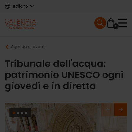
Skip
Italiano
to
main
Mobile menu ex
content
0
Main
Breadcrumb
Agenda di eventi
navigation
Tribunale dell'acqua:
patrimonio UNESCO ogni
giovedì e in diretta