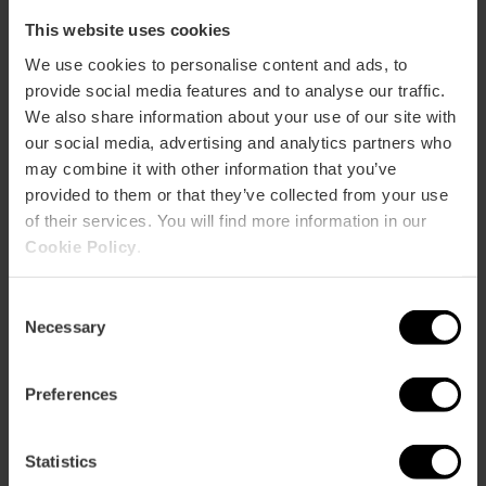
This website uses cookies
We use cookies to personalise content and ads, to
provide social media features and to analyse our traffic.
We also share information about your use of our site with
our social media, advertising and analytics partners who
may combine it with other information that you’ve
provided to them or that they’ve collected from your use
of their services. You will find more information in our
Cookie Policy
.
TAMBIÉN TE PUEDE INTERESAR
Consent
Necessary
Selection
Iniziano le
"Corregudes de
Preferences
Joies": le corse di
cavalli di Valencia
Statistics