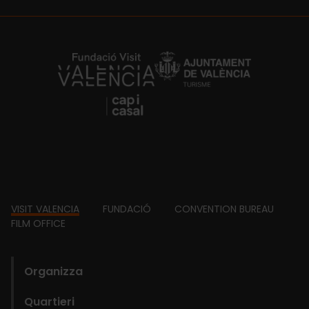
https://fundacion.visitvalencia.com/
Footer
VISIT VALENCIA
FUNDACIÓ
CONVENTION BUREAU
FILM OFFICE
domains
Organizza
Quartieri