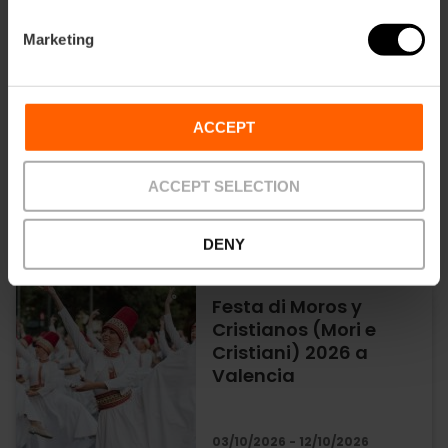
13/08/2026 - 14/08/2026
Marketing
Tribunale dell'acqua:
patrimonio UNESCO
ACCEPT
ogni giovedì e in
diretta
ACCEPT SELECTION
13/08/2026 - 13/08/2026
DENY
Festa di Moros y
Cristianos (Mori e
Cristiani) 2026 a
Valencia
03/10/2026 - 12/10/2026