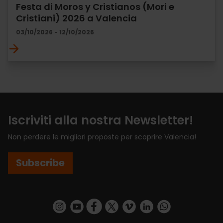
Festa di Moros y Cristianos (Mori e
Cristiani) 2026 a Valencia
03/10/2026 - 12/10/2026
Iscriviti alla nostra Newsletter!
Non perdere le migliori proposte per scoprire Valencia!
Subscribe
https://www.instagram.com/visit_valencia/
https://www.youtube.com/user/Turisvalenc
https://www.facebook.com/VisitValenci
https://twitter.com/VisitaValencia
https://vimeo.com/visitvalen
https://www.linkedin.com/company/turismo-valencia/
https://api.whatsapp.com/send/?