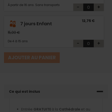
À partir de 16 ans. Sans transports
-
+
12,75 €
7 jours Enfant
15,00 €
De 4 à 15 ans
-
+
AJOUTER AU PANIER
Ce qui est inclus
Entrée
GRATUITE
à la
Cathédrale
et au