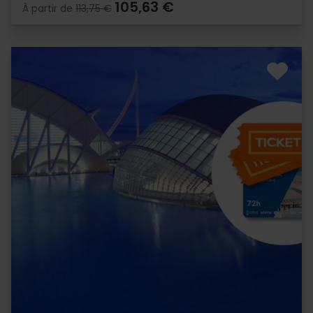
105,63 €
À partir de
113,75 €