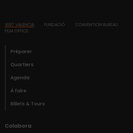
Footer
VISIT VALENCIA
FUNDACIÓ
CONVENTION BUREAU
FILM OFFICE
domains
Préparer
Quartiers
Agenda
À faire
Billets & Tours
Colabora