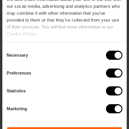
our social media, advertising and analytics partners who
may combine it with other information that you’ve
provided to them or that they’ve collected from your use
of their services. You will find more information in our
Cookie Policy
.
Valencia Tourist Card 7 jours + Bus
touristique 24 heures
Consent
5
- 2 avis
Necessary
Selection
Preferences
37,00 €
À partir de
41,00 €
Statistics
Marketing