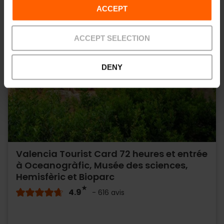
ACCEPT
ACCEPT SELECTION
DENY
Valencia Tourist Card 72 heures et entrée
à Oceanogràfic, Musée des sciences,
Hemisfèric et Bioparc
4.9
- 616 avis