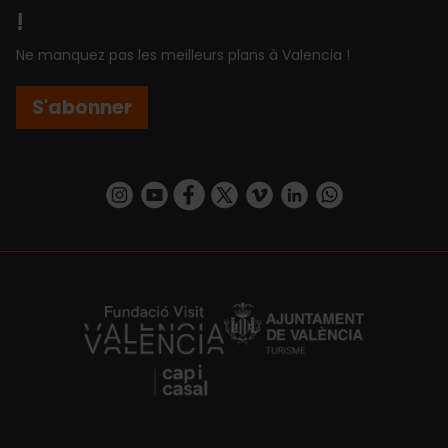
!
Ne manquez pas les meilleurs plans à Valencia !
S'abonner
https://www.instagram.com/visit_valencia/
https://www.youtube.com/user/Turisvalenc
https://www.facebook.com/Valencia.E
https://twitter.com/ValenciaEspa
https://vimeo.com/visitvalen
https://www.linkedin.com/company/turismo-valencia/
https://api.whatsapp.com/send/?
https://fundacion.visitvalencia.com/