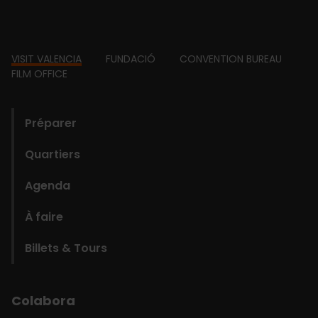
Footer
VISIT VALENCIA
FUNDACIÓ
CONVENTION BUREAU
FILM OFFICE
domains
Préparer
Quartiers
Agenda
À faire
Billets & Tours
Colabora