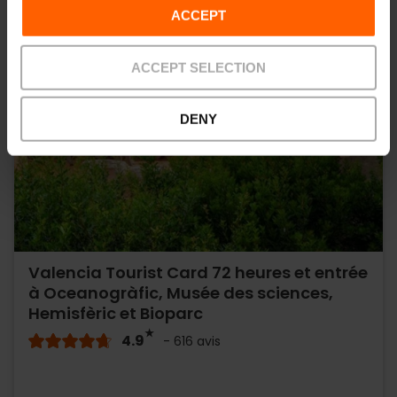
ACCEPT
ACCEPT SELECTION
DENY
Valencia Tourist Card 72 heures et entrée
à Oceanogràfic, Musée des sciences,
Hemisfèric et Bioparc
4.9
- 616 avis