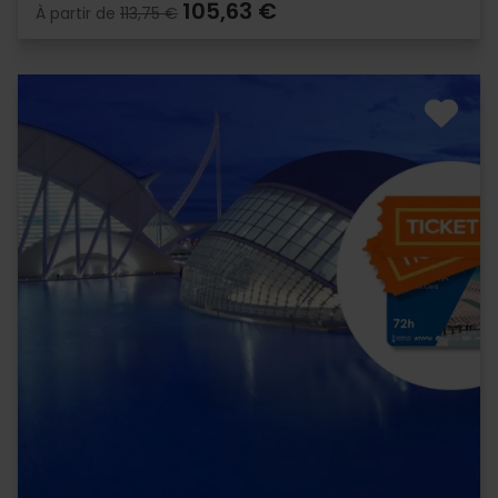
105,63 €
À partir de
113,75 €