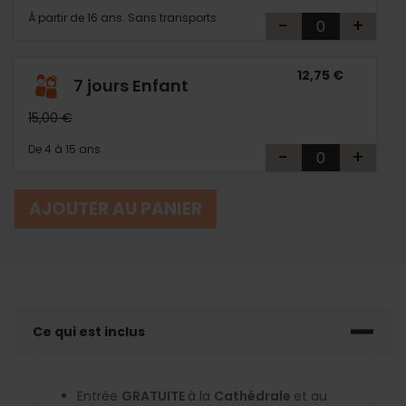
À partir de 16 ans. Sans transports
-
+
12,75 €
7 jours Enfant
15,00 €
De 4 à 15 ans
-
+
AJOUTER AU PANIER
Ce qui est inclus
Entrée
GRATUITE
à la
Cathédrale
et au