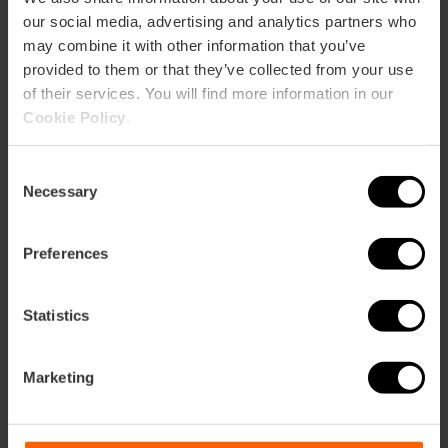
our social media, advertising and analytics partners who
may combine it with other information that you’ve
provided to them or that they’ve collected from your use
of their services. You will find more information in our
Cookie Policy
.
Valencia Tourist Card 7 jours + Bus
touristique 24 heures
Consent
5
- 2 avis
Necessary
Selection
Preferences
37,00 €
À partir de
41,00 €
Statistics
Marketing