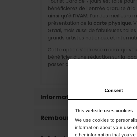
Tourist Card de 7 jours est faite pour
bénéficierez de l’entrée gratuite à la
ainsi qu’à l’IVAM,
l’un des meilleurs 
présentation de la
carte physique
. 
Graal, mais aussi de fabuleuses toil
grands artistes nationaux et interna
Cette option s’adresse à ceux qui veul
bénéficier d’une réduction sur la loca
passer d’une visite à l’autre.
Consent
Informations d'intérêt
This website uses cookies
Remboursements
We use cookies to personalis
information about your use of
other information that you’ve