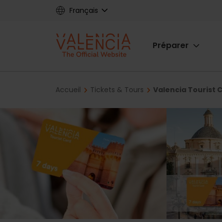
Skip
Français
to
main
Main
content
Préparer
navigat
Breadcrumb
Accueil
Tickets & Tours
Valencia Tourist Ca