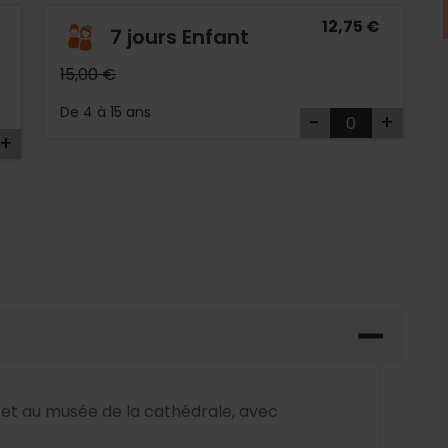
12,75 €
7 jours Enfant
15,00 €
De 4 à 15 ans
-
+
+
e
et au musée de la cathédrale, avec