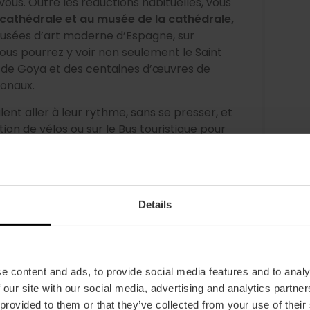
 vous. Outre les réductions habituelles, vous
cathédrale et au musée de la cathédrale,
musées d’art moderne d’Espagne, sur
Vous pourrez y voir non seulement le Saint
es de Goya et des centaines d’œuvres de
tionaux.
ent aller à leur rythme, sans se presser, et
tion de vélos ou sur le Bus touristique pour
Details
e content and ads, to provide social media features and to analy
 our site with our social media, advertising and analytics partn
 provided to them or that they’ve collected from your use of their